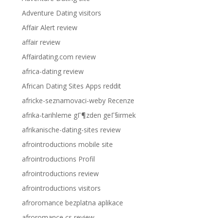
Adventure Dating visitors
Affair Alert review
affair review
Affairdating.com review
africa-dating review
African Dating Sites Apps reddit
africke-seznamovaci-weby Recenze
afrika-tarihleme gГ¶zden geГ§irmek
afrikanische-dating-sites review
afrointroductions mobile site
afrointroductions Profil
afrointroductions review
afrointroductions visitors
afroromance bezplatna aplikace
afroromance cs review