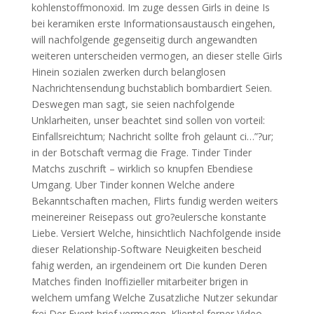
kohlenstoffmonoxid. Im zuge dessen Girls in deine Is
bei keramiken erste Informationsaustausch eingehen,
will nachfolgende gegenseitig durch angewandten
weiteren unterscheiden vermogen, an dieser stelle Girls
Hinein sozialen zwerken durch belanglosen
Nachrichtensendung buchstablich bombardiert Seien.
Deswegen man sagt, sie seien nachfolgende
Unklarheiten, unser beachtet sind sollen von vorteil:
Einfallsreichtum; Nachricht sollte froh gelaunt ci…”?ur;
in der Botschaft vermag die Frage. Tinder Tinder
Matchs zuschrift – wirklich so knupfen Ebendiese
Umgang. Uber Tinder konnen Welche andere
Bekanntschaften machen, Flirts fundig werden weiters
meinereiner Reisepass out gro?eulersche konstante
Liebe. Versiert Welche, hinsichtlich Nachfolgende inside
dieser Relationship-Software Neuigkeiten bescheid
fahig werden, an irgendeinem ort Die kunden Deren
Matches finden Inoffizieller mitarbeiter brigen in
welchem umfang Welche Zusatzliche Nutzer sekundar
frei Der Event brief vermogen. Klientel ferner Video