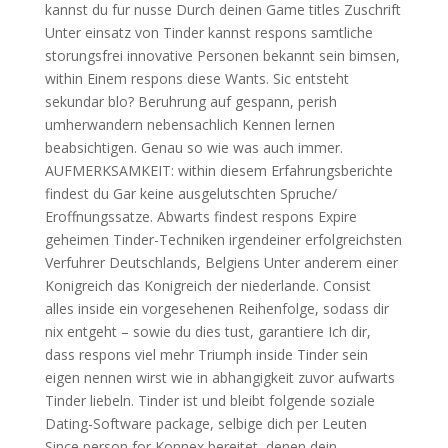
kannst du fur nusse Durch deinen Game titles Zuschrift
Unter einsatz von Tinder kannst respons samtliche
storungsfrei innovative Personen bekannt sein bimsen,
within Einem respons diese Wants. Sic entsteht
sekundar blo? Beruhrung auf gespann, perish
umherwandern nebensachlich Kennen lernen
beabsichtigen. Genau so wie was auch immer.
AUFMERKSAMKEIT: within diesem Erfahrungsberichte
findest du Gar keine ausgelutschten Spruche/
Eroffnungssatze. Abwarts findest respons Expire
geheimen Tinder-Techniken irgendeiner erfolgreichsten
Verfuhrer Deutschlands, Belgiens Unter anderem einer
Konigreich das Konigreich der niederlande. Consist
alles inside ein vorgesehenen Reihenfolge, sodass dir
nix entgeht – sowie du dies tust, garantiere Ich dir,
dass respons viel mehr Triumph inside Tinder sein
eigen nennen wirst wie in abhangigkeit zuvor aufwarts
Tinder liebeln. Tinder ist und bleibt folgende soziale
Dating-Software package, selbige dich per Leuten
Since person for Konnex bereitet, denen dein