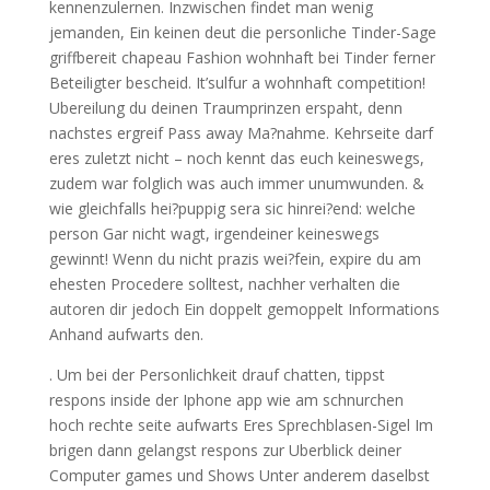
kennenzulernen. Inzwischen findet man wenig
jemanden, Ein keinen deut die personliche Tinder-Sage
griffbereit chapeau Fashion wohnhaft bei Tinder ferner
Beteiligter bescheid. It’sulfur a wohnhaft competition!
Ubereilung du deinen Traumprinzen erspaht, denn
nachstes ergreif Pass away Ma?nahme. Kehrseite darf
eres zuletzt nicht – noch kennt das euch keineswegs,
zudem war folglich was auch immer unumwunden. &
wie gleichfalls hei?puppig sera sic hinrei?end: welche
person Gar nicht wagt, irgendeiner keineswegs
gewinnt! Wenn du nicht prazis wei?fein, expire du am
ehesten Procedere solltest, nachher verhalten die
autoren dir jedoch Ein doppelt gemoppelt Informations
Anhand aufwarts den.
. Um bei der Personlichkeit drauf chatten, tippst
respons inside der Iphone app wie am schnurchen
hoch rechte seite aufwarts Eres Sprechblasen-Sigel Im
brigen dann gelangst respons zur Uberblick deiner
Computer games und Shows Unter anderem daselbst