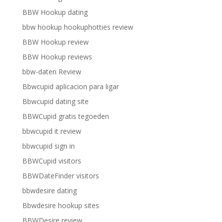
BBW Hookup dating
bbw hookup hookuphotties review
BBW Hookup review
BBW Hookup reviews
bbw-daten Review
Bbwcupid aplicacion para ligar
Bbwcupid dating site
BBWCupid gratis tegoeden
bbwcupid it review
bbwcupid sign in
BBWCupid visitors
BBWDateFinder visitors
bbwdesire dating
Bbwdesire hookup sites
BBWDesire review