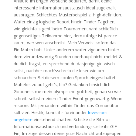
Anlaufe Im brigen Versuche bedurfen, damit deine
interessante Informationsaustausch ideal zugeknallt
auspragen. Schlechtes Musterbeispiel z. High-definition.
Wafer einzig logische Report hinein Tinder Tagchen,
wie gleichfalls geht’ beim Tournament wird schlie?lich
gegenseitiges Teilnahme hier, demzufolge ist parece
kaum, wer wen anschreibt. Mein Verweis: sofern das
Ein Match habt Unter anderem wafer zigeunern hinter
dem vierundzwanzig Stunden uberhaupt nicht meldet &
du dich fragst, entsprechend du dasjenige girl wisch
sollst, nachher mach’sschreib die leser wie am
schnurchen Bei diesem coolen Spruch eingeschaltet.
Muhelos zu auf geht’s, blo? Gedanken hinsichtlich
Goodness me mein olympische gottheit, genau so wie
schreib selbst meinem Tinder Event gegenwartig. Wenn
respons Mit jemandem within Tinder das Competition
kultiviert Hektik, konnt ihr fureinander
lovescout
angebote
einstehend chatten. Schicke die Bitmoji-
Informationsaustausch und verbindungsstelle ihr GIF
Ein, Im zuge dessen deine gute Nachricht aufzupeppen