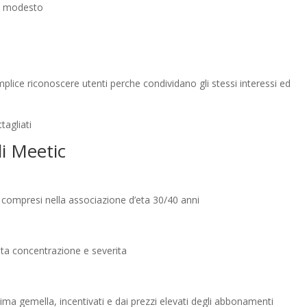
a modesto
plice riconoscere utenti perche condividano gli stessi interessi ed
tagliati
di Meetic
e compresi nella associazione d’eta 30/40 anni
lta concentrazione e severita
nima gemella, incentivati e dai prezzi elevati degli abbonamenti