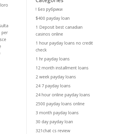
Categories
oloro
! Без рубрики
$400 payday loan
sulta
1 Deposit best canadian
, per
casinos online
isce
1 hour payday loans no credit
e
check
e
1 hr payday loans
12 month installment loans
2 week payday loans
24 7 payday loans
24 hour online payday loans
2500 payday loans online
3 month payday loans
30 day payday loan
321chat cs review