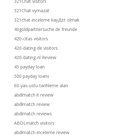
321Chat visitors
321Chat vymazat
321chat-inceleme kayД±t olmak
40goldpartnersuche.de freunde
420-citas visitors
420-dating-de visitors
420-dating-nl Review
45 payday loan
500 payday loans
60-yas-ustu-tarihleme alan
abdlmatch it review
abdlmatch review
abdlmatch reviews
ABDLmatch visitors
abdlmatch-inceleme review