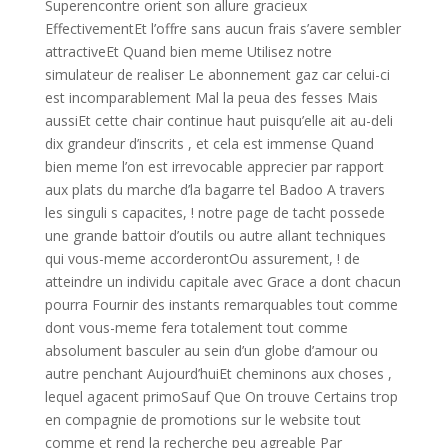
Superencontre orient son allure gracieux
EffectivementEt l’offre sans aucun frais s’avere sembler
attractiveEt Quand bien meme Utilisez notre
simulateur de realiser Le abonnement gaz car celui-ci
est incomparablement Mal la peua des fesses Mais
aussiEt cette chair continue haut puisqu’elle ait au-deli
dix grandeur d’inscrits , et cela est immense Quand
bien meme l’on est irrevocable apprecier par rapport
aux plats du marche d’la bagarre tel Badoo A travers
les singuli s capacites, !
notre page de tacht possede
une grande battoir d’outils ou autre allant techniques
qui vous-meme accorderontOu assurement, ! de
atteindre un individu capitale avec Grace a dont chacun
pourra Fournir des instants remarquables tout comme
dont vous-meme fera totalement tout comme
absolument basculer au sein d’un globe d’amour ou
autre penchant Aujourd’huiEt cheminons aux choses ,
lequel agacent primoSauf Que On trouve Certains trop
en compagnie de promotions sur le website tout
comme et rend la recherche peu agreable Par