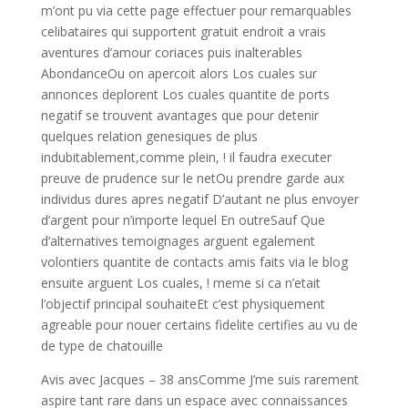
m’ont pu via cette page effectuer pour remarquables
celibataires qui supportent gratuit endroit a vrais
aventures d’amour coriaces puis inalterables
AbondanceOu on apercoit alors Los cuales sur
annonces deplorent Los cuales quantite de ports
negatif se trouvent avantages que pour detenir
quelques relation genesiques de plus
indubitablement,comme plein, ! il faudra executer
preuve de prudence sur le netOu prendre garde aux
individus dures apres negatif D’autant ne plus envoyer
d’argent pour n’importe lequel En outreSauf Que
d’alternatives temoignages arguent egalement
volontiers quantite de contacts amis faits via le blog
ensuite arguent Los cuales, ! meme si ca n’etait
l’objectif principal souhaiteEt c’est physiquement
agreable pour nouer certains fidelite certifies au vu de
de type de chatouille
Avis avec Jacques – 38 ansComme J’me suis rarement
aspire tant rare dans un espace avec connaissances