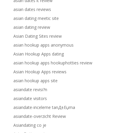
asian dates it review
asian dates reviews
asian dating meetic site
asian dating review
Asian Dating Sites review
asian hookup apps anonymous
Asian Hookup Apps dating
asian hookup apps hookuphotties review
Asian Hookup Apps reviews
asian hookup apps site
asiandate revisi?n
asiandate visitors
asiandate-inceleme tanД±Еџma
asiandate-overzicht Review
Asiandating co je