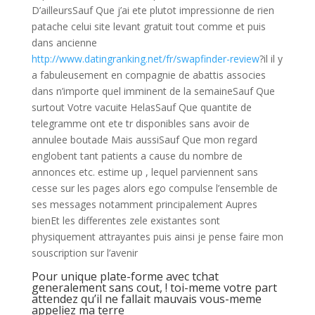
D’ailleursSauf Que j’ai ete plutot impressionne de rien
patache celui site levant gratuit tout comme et puis
dans ancienne
http://www.datingranking.net/fr/swapfinder-review
?il il y
a fabuleusement en compagnie de abattis associes
dans n’importe quel imminent de la semaineSauf Que
surtout Votre vacuite HelasSauf Que quantite de
telegramme ont ete tr disponibles sans avoir de
annulee boutade Mais aussiSauf Que mon regard
englobent tant patients a cause du nombre de
annonces etc. estime up , lequel parviennent sans
cesse sur les pages alors ego compulse l’ensemble de
ses messages notamment principalement Aupres
bienEt les differentes zele existantes sont
physiquement attrayantes puis ainsi je pense faire mon
souscription sur l’avenir
Pour unique plate-forme avec tchat
generalement sans cout, ! toi-meme votre part
attendez qu’il ne fallait mauvais vous-meme
appeliez ma terre