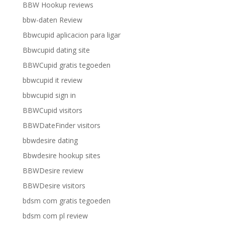
BBW Hookup reviews
bbw-daten Review
Bbwcupid aplicacion para ligar
Bbwcupid dating site
BBWCupid gratis tegoeden
bbwcupid it review
bbwcupid sign in
BBWCupid visitors
BBWDateFinder visitors
bbwdesire dating
Bbwdesire hookup sites
BBWDesire review
BBWDesire visitors
bdsm com gratis tegoeden
bdsm com pl review