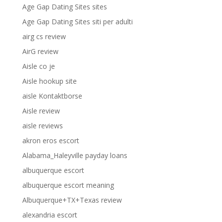
Age Gap Dating Sites sites
Age Gap Dating Sites siti per adulti
airg cs review
AirG review
Aisle co je
Aisle hookup site
aisle Kontaktborse
Aisle review
aisle reviews
akron eros escort
Alabama_Haleyville payday loans
albuquerque escort
albuquerque escort meaning
Albuquerque+TX+Texas review
alexandria escort