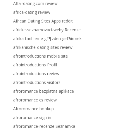
Affairdating.com review
africa-dating review
African Dating Sites Apps reddit
africke-seznamovaci-weby Recenze
afrika-tarihleme gГ¶zden geГ§irmek
afrikanische-dating-sites review
afrointroductions mobile site
afrointroductions Profil
afrointroductions review
afrointroductions visitors
afroromance bezplatna aplikace
afroromance cs review
Afroromance hookup
afroromance sign in
afroromance-recenze Seznamka