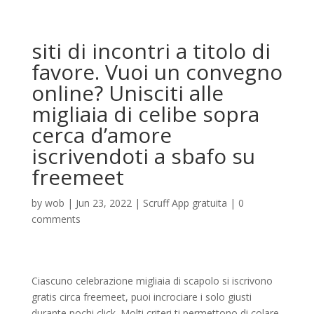
siti di incontri a titolo di
favore. Vuoi un convegno
online? Unisciti alle
migliaia di celibe sopra
cerca d’amore
iscrivendoti a sbafo su
freemeet
by
wob
|
Jun 23, 2022
|
Scruff App gratuita
|
0
comments
Ciascuno celebrazione migliaia di scapolo si iscrivono
gratis circa freemeet, puoi incrociare i solo giusti
durante pochi click. Molti criteri ti permettono di colare