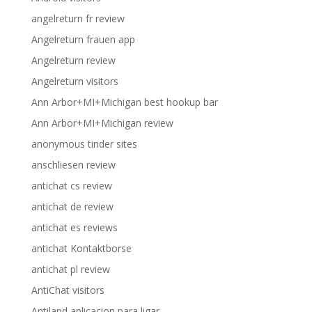
angelreturn fr review
Angelreturn frauen app
Angelreturn review
Angelreturn visitors
Ann Arbor+MI+Michigan best hookup bar
Ann Arbor+MI+Michigan review
anonymous tinder sites
anschliesen review
antichat cs review
antichat de review
antichat es reviews
antichat Kontaktborse
antichat pl review
AntiChat visitors
Antiland aplicacion para ligar