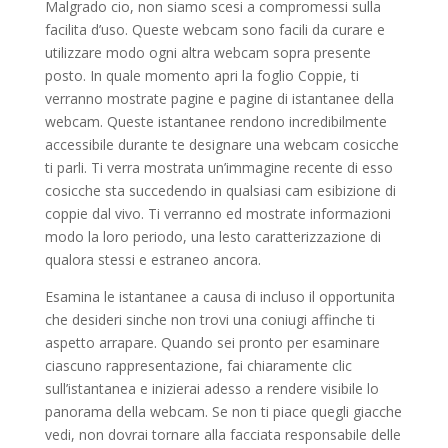
Malgrado cio, non siamo scesi a compromessi sulla
facilita d’uso. Queste webcam sono facili da curare e
utilizzare modo ogni altra webcam sopra presente
posto. In quale momento apri la foglio Coppie, ti
verranno mostrate pagine e pagine di istantanee della
webcam. Queste istantanee rendono incredibilmente
accessibile durante te designare una webcam cosicche
ti parli. Ti verra mostrata un’immagine recente di esso
cosicche sta succedendo in qualsiasi cam esibizione di
coppie dal vivo. Ti verranno ed mostrate informazioni
modo la loro periodo, una lesto caratterizzazione di
qualora stessi e estraneo ancora.
Esamina le istantanee a causa di incluso il opportunita
che desideri sinche non trovi una coniugi affinche ti
aspetto arrapare. Quando sei pronto per esaminare
ciascuno rappresentazione, fai chiaramente clic
sull’istantanea e inizierai adesso a rendere visibile lo
panorama della webcam. Se non ti piace quegli giacche
vedi, non dovrai tornare alla facciata responsabile delle