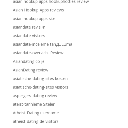
asian hookup apps hookuphotties review
Asian Hookup Apps reviews
asian hookup apps site
asiandate revisi?n
asiandate visitors
asiandate-inceleme tanД±Еџma
asiandate-overzicht Review
Asiandating co je
AsianDating review
asiatische-dating-sites kosten
asiatische-dating-sites visitors
aspergers-dating review
ateist-tarihleme Siteler
Atheist Dating username
atheist-dating-de visitors