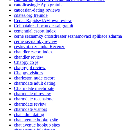
cattolicasingle App gratuita
caucasian-dating reviews
cdates.org freunde
Cedar Rapids+IA+Iowa review
Celibataires Locaux essai gratuit
centennial escort index
cerne seznamky crossdresser seznamovaci aplikace zdarma
cerne-seznamky review
cestovni-seznamka Recenze
chandler escort index
chandler review
Chappy co je
chappy pl review
Chappy visitors
charleston nude escort
charmdate adult dating
Charmdate meetic site
charmdate pl review
charmdate recensione
charmdate review
charmdate visitors
chat adult dating
chat avenue hookup site
chat avenue hookup sites