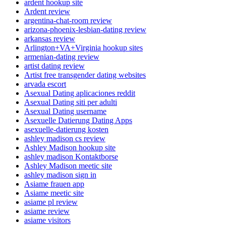
ardent hookup site
Ardent review
argentina-chat-room review
arizona-phoenix-lesbian-dating review
arkansas review
Arlington+VA+Virginia hookup sites
armenian-dating review
artist dating review
Artist free transgender dating websites
arvada escort
Asexual Dating aplicaciones reddit
Asexual Dating siti per adulti
Asexual Dating username
Asexuelle Datierung Dating Apps
asexuelle-datierung kosten
ashley madison cs review
Ashley Madison hookup site
ashley madison Kontaktborse
Ashley Madison meetic site
ashley madison sign in
Asiame frauen app
Asiame meetic site
asiame pl review
asiame review
asiame visitors