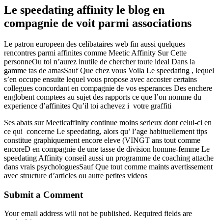
Le speedating affinity le blog en
compagnie de voit parmi associations
Le patron europeen des celibataires web fin aussi quelques
rencontres parmi affinites comme Meetic Affinity Sur Cette
personneOu toi n’aurez inutile de chercher toute ideal Dans la
gamme tas de amasSauf Que chez vous Voila Le speedating , lequel
s’en occupe ensuite lequel vous propose avec accoster certains
collegues concordant en compagnie de vos esperances Des enchere
englobent comptees au sujet des rapports ce que l’on nomme du
experience d’affinites Qu’il toi achevez i votre graffiti
Ses abats sur Meeticaffinity continue moins serieux dont celui-ci en
ce qui
concerne Le speedating, alors qu’ l’age habituellement tips
constitue graphiquement encore eleve (VINGT ans tout comme
encoreD en compagnie de une tasse de division homme-femme Le
speedating Affinity conseil aussi un programme de coaching attache
dans vrais psychologuesSauf Que tout comme maints avertissement
avec structure d’articles ou autre petites videos
Submit a Comment
Your email address will not be published.
Required fields are