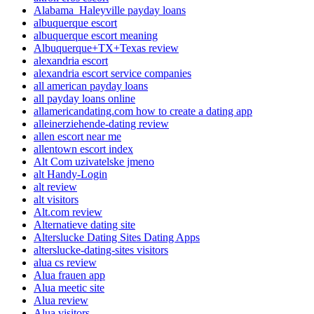
Alabama_Haleyville payday loans
albuquerque escort
albuquerque escort meaning
Albuquerque+TX+Texas review
alexandria escort
alexandria escort service companies
all american payday loans
all payday loans online
allamericandating.com how to create a dating app
alleinerziehende-dating review
allen escort near me
allentown escort index
Alt Com uzivatelske jmeno
alt Handy-Login
alt review
alt visitors
Alt.com review
Alternatieve dating site
Alterslucke Dating Sites Dating Apps
alterslucke-dating-sites visitors
alua cs review
Alua frauen app
Alua meetic site
Alua review
Alua visitors