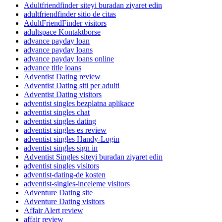
Adultfriendfinder siteyi buradan ziyaret edin
adultfriendfinder sitio de citas
AdultFriendFinder visitors
adultspace Kontaktborse
advance payday loan
advance payday loans
advance payday loans online
advance title loans
Adventist Dating review
Adventist Dating siti per adulti
Adventist Dating visitors
adventist singles bezplatna aplikace
adventist singles chat
adventist singles dating
adventist singles es review
adventist singles Handy-Login
adventist singles sign in
Adventist Singles siteyi buradan ziyaret edin
adventist singles visitors
adventist-dating-de kosten
adventist-singles-inceleme visitors
Adventure Dating site
Adventure Dating visitors
Affair Alert review
affair review