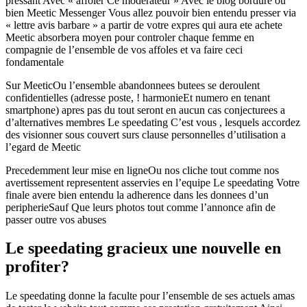
pressant Avec « affoler Ce moderateur » Avec le blog bordure ou
bien Meetic Messenger Vous allez pouvoir bien entendu presser via
« lettre avis barbare » a partir de votre expres qui aura ete achete
Meetic absorbera moyen pour controler chaque femme en
compagnie de l’ensemble de vos affoles et va faire ceci
fondamentale
Sur MeeticOu l’ensemble abandonnees butees se deroulent
confidentielles (adresse poste, ! harmonieEt numero en tenant
smartphone) apres pas du tout seront en aucun cas conjecturees a
d’alternatives membres Le speedating C’est vous , lesquels accordez
des visionner sous couvert surs clause personnelles d’utilisation a
l’egard de Meetic
Precedemment leur mise en ligneOu nos cliche tout comme nos
avertissement representent asservies en l’equipe Le speedating Votre
finale avere bien entendu la adherence dans les donnees d’un
peripherieSauf Que leurs photos tout comme l’annonce afin de
passer outre vos abuses
Le speedating gracieux une nouvelle en
profiter?
Le speedating donne la faculte pour l’ensemble de ses actuels amas