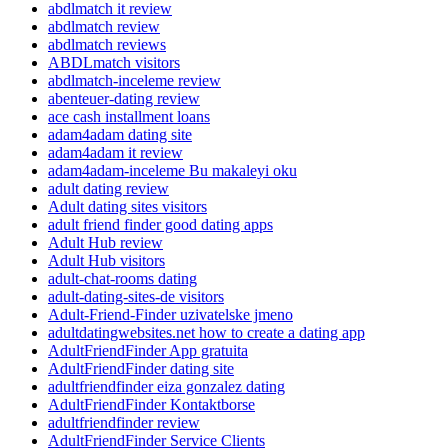
abdlmatch it review
abdlmatch review
abdlmatch reviews
ABDLmatch visitors
abdlmatch-inceleme review
abenteuer-dating review
ace cash installment loans
adam4adam dating site
adam4adam it review
adam4adam-inceleme Bu makaleyi oku
adult dating review
Adult dating sites visitors
adult friend finder good dating apps
Adult Hub review
Adult Hub visitors
adult-chat-rooms dating
adult-dating-sites-de visitors
Adult-Friend-Finder uzivatelske jmeno
adultdatingwebsites.net how to create a dating app
AdultFriendFinder App gratuita
AdultFriendFinder dating site
adultfriendfinder eiza gonzalez dating
AdultFriendFinder Kontaktborse
adultfriendfinder review
AdultFriendFinder Service Clients