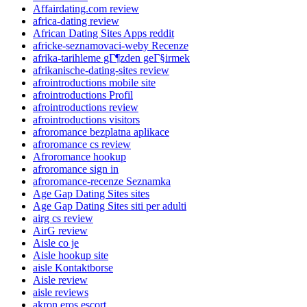
Affairdating.com review
africa-dating review
African Dating Sites Apps reddit
africke-seznamovaci-weby Recenze
afrika-tarihleme gГ¶zden geГ§irmek
afrikanische-dating-sites review
afrointroductions mobile site
afrointroductions Profil
afrointroductions review
afrointroductions visitors
afroromance bezplatna aplikace
afroromance cs review
Afroromance hookup
afroromance sign in
afroromance-recenze Seznamka
Age Gap Dating Sites sites
Age Gap Dating Sites siti per adulti
airg cs review
AirG review
Aisle co je
Aisle hookup site
aisle Kontaktborse
Aisle review
aisle reviews
akron eros escort