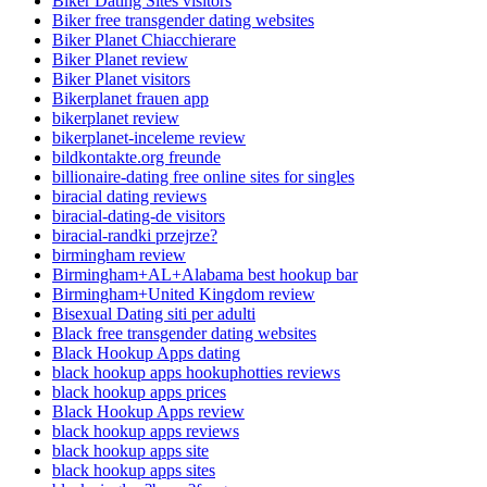
Biker Dating Sites visitors
Biker free transgender dating websites
Biker Planet Chiacchierare
Biker Planet review
Biker Planet visitors
Bikerplanet frauen app
bikerplanet review
bikerplanet-inceleme review
bildkontakte.org freunde
billionaire-dating free online sites for singles
biracial dating reviews
biracial-dating-de visitors
biracial-randki przejrze?
birmingham review
Birmingham+AL+Alabama best hookup bar
Birmingham+United Kingdom review
Bisexual Dating siti per adulti
Black free transgender dating websites
Black Hookup Apps dating
black hookup apps hookuphotties reviews
black hookup apps prices
Black Hookup Apps review
black hookup apps reviews
black hookup apps site
black hookup apps sites