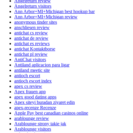
Angelreturn review
Angelreturn visitors
Ann Arbor+MI+Michigan best hookup bar
Ann Arbor+MI+Michigan review
anonymous tinder sites
anschliesen review
antichat cs review
antichat de review
antichat es reviews
antichat Kontaktborse
antichat pl review
AntiChat visitors
Antiland aplicacion para ligar
antiland meetic site
antioch escort
antioch escort index
apex cs review
Apex frauen app
apex good dating apps
Apex siteyi buradan ziyaret edin
apex-recenze Recenze
Apple Pay best canadian casinos online
arablounge review
Arablounge strony takie jak
Arablounge visitors