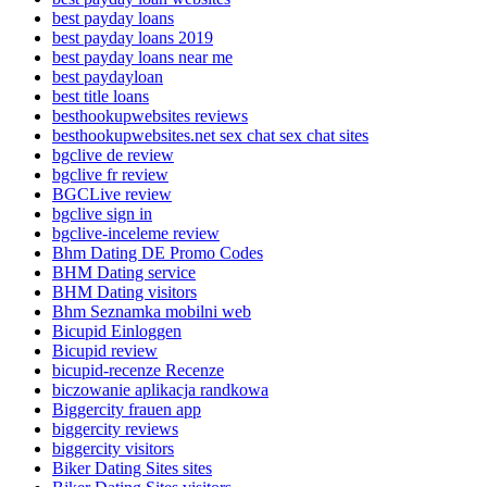
best payday loans
best payday loans 2019
best payday loans near me
best paydayloan
best title loans
besthookupwebsites reviews
besthookupwebsites.net sex chat sex chat sites
bgclive de review
bgclive fr review
BGCLive review
bgclive sign in
bgclive-inceleme review
Bhm Dating DE Promo Codes
BHM Dating service
BHM Dating visitors
Bhm Seznamka mobilni web
Bicupid Einloggen
Bicupid review
bicupid-recenze Recenze
biczowanie aplikacja randkowa
Biggercity frauen app
biggercity reviews
biggercity visitors
Biker Dating Sites sites