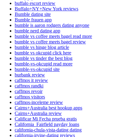
buffalo escort review
Buffalo+NY+New York reviews
Bumble dating site
Bumble frauen app
bumble is aaron rodgers dating anyone
bumble nerd dating app
bumble vs coffee meets bagel read more
bumble vs coffee meets bagel review
bumble vs hinge blog article
bumble vs okcupid click here
bumble vs tinder the best blog
bumble-vs-okcupid read more
bumble-vs-okcupid site
burbank review
caffmos it review
caffmos randki
caffmos revoir
caffmos visitors
caffmos-inceleme review
Cairns+Australia best hookup apps
Cairns+Australia review
Calificar Mi Fecha prueba gratis
California_Fairfield payday loans
california-chula-vista-dating dating
california-irvine-dating reviews