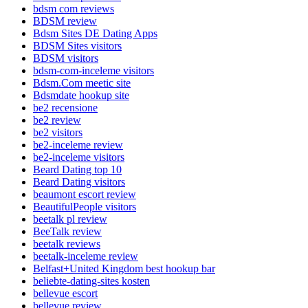
bdsm com reviews
BDSM review
Bdsm Sites DE Dating Apps
BDSM Sites visitors
BDSM visitors
bdsm-com-inceleme visitors
Bdsm.Com meetic site
Bdsmdate hookup site
be2 recensione
be2 review
be2 visitors
be2-inceleme review
be2-inceleme visitors
Beard Dating top 10
Beard Dating visitors
beaumont escort review
BeautifulPeople visitors
beetalk pl review
BeeTalk review
beetalk reviews
beetalk-inceleme review
Belfast+United Kingdom best hookup bar
beliebte-dating-sites kosten
bellevue escort
bellevue review