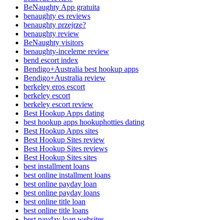
BeNaughty App gratuita
benaughty es reviews
benaughty przejrze?
benaughty review
BeNaughty visitors
benaughty-inceleme review
bend escort index
Bendigo+Australia best hookup apps
Bendigo+Australia review
berkeley eros escort
berkeley escort
berkeley escort review
Best Hookup Apps dating
best hookup apps hookuphotties dating
Best Hookup Apps sites
Best Hookup Sites review
Best Hookup Sites reviews
Best Hookup Sites sites
best installment loans
best online installment loans
best online payday loan
best online payday loans
best online title loan
best online title loans
best payday loan websites