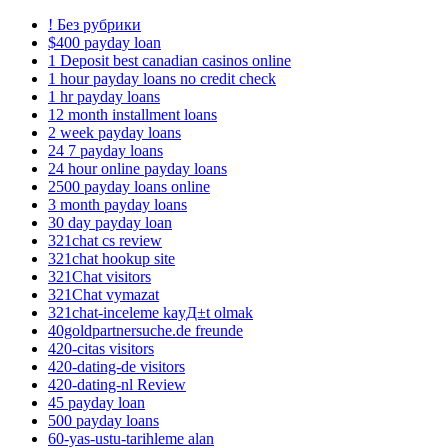
! Без рубрики
$400 payday loan
1 Deposit best canadian casinos online
1 hour payday loans no credit check
1 hr payday loans
12 month installment loans
2 week payday loans
24 7 payday loans
24 hour online payday loans
2500 payday loans online
3 month payday loans
30 day payday loan
321chat cs review
321chat hookup site
321Chat visitors
321Chat vymazat
321chat-inceleme kayД±t olmak
40goldpartnersuche.de freunde
420-citas visitors
420-dating-de visitors
420-dating-nl Review
45 payday loan
500 payday loans
60-yas-ustu-tarihleme alan