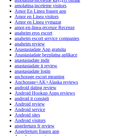
amolatina-inceleme kayД±t olmak
amolatina-inceleme visitors
Amor En Linea frauen app
Amor en Linea visitors
Amor en Linea vymazat
amor-en-linea-recenze Recenze
anaheim eros escort
anaheim escort service companies
anaheim review
Anastasiadate App gratuita
Anastasiadate bezplatna aplikace
anastasiadate indir
anastasiadate it review
anastasiadate login
anchorage escort meaning
Anchorage+AK+Alaska reviews
android dating review
Android Hookup Apps reviews
android it consigli
Android review
Android service
Android sites
Android visitors
angelreturn fr review
Angelreturn frauen app