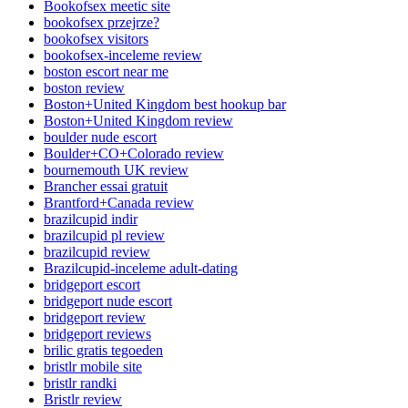
Bookofsex meetic site
bookofsex przejrze?
bookofsex visitors
bookofsex-inceleme review
boston escort near me
boston review
Boston+United Kingdom best hookup bar
Boston+United Kingdom review
boulder nude escort
Boulder+CO+Colorado review
bournemouth UK review
Brancher essai gratuit
Brantford+Canada review
brazilcupid indir
brazilcupid pl review
brazilcupid review
Brazilcupid-inceleme adult-dating
bridgeport escort
bridgeport nude escort
bridgeport review
bridgeport reviews
brilic gratis tegoeden
bristlr mobile site
bristlr randki
Bristlr review