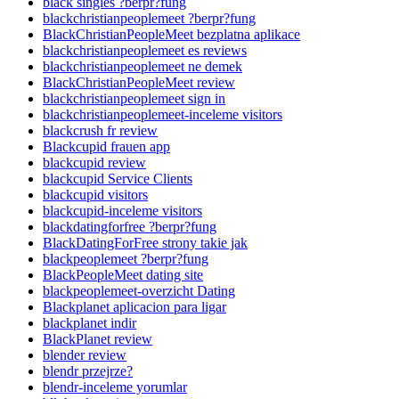
black singles ?berpr?fung
blackchristianpeoplemeet ?berpr?fung
BlackChristianPeopleMeet bezplatna aplikace
blackchristianpeoplemeet es reviews
blackchristianpeoplemeet ne demek
BlackChristianPeopleMeet review
blackchristianpeoplemeet sign in
blackchristianpeoplemeet-inceleme visitors
blackcrush fr review
Blackcupid frauen app
blackcupid review
blackcupid Service Clients
blackcupid visitors
blackcupid-inceleme visitors
blackdatingforfree ?berpr?fung
BlackDatingForFree strony takie jak
blackpeoplemeet ?berpr?fung
BlackPeopleMeet dating site
blackpeoplemeet-overzicht Dating
Blackplanet aplicacion para ligar
blackplanet indir
BlackPlanet review
blender review
blendr przejrze?
blendr-inceleme yorumlar