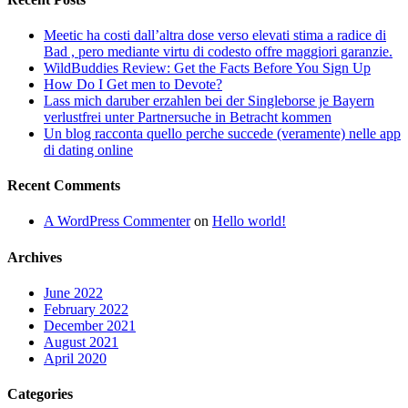
Meetic ha costi dall’altra dose verso elevati stima a radice di
Bad , pero mediante virtu di codesto offre maggiori garanzie.
WildBuddies Review: Get the Facts Before You Sign Up
How Do I Get men to Devote?
Lass mich daruber erzahlen bei der Singleborse je Bayern
verlustfrei unter Partnersuche in Betracht kommen
Un blog racconta quello perche succede (veramente) nelle app
di dating online
Recent Comments
A WordPress Commenter
on
Hello world!
Archives
June 2022
February 2022
December 2021
August 2021
April 2020
Categories