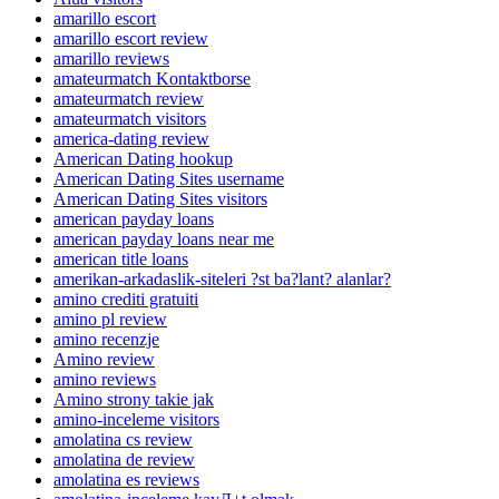
amarillo escort
amarillo escort review
amarillo reviews
amateurmatch Kontaktborse
amateurmatch review
amateurmatch visitors
america-dating review
American Dating hookup
American Dating Sites username
American Dating Sites visitors
american payday loans
american payday loans near me
american title loans
amerikan-arkadaslik-siteleri ?st ba?lant? alanlar?
amino crediti gratuiti
amino pl review
amino recenzje
Amino review
amino reviews
Amino strony takie jak
amino-inceleme visitors
amolatina cs review
amolatina de review
amolatina es reviews