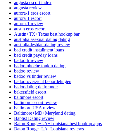
augusta escort index
augusta review
aurora-1 eros escort
aurora-1 escort
aurora-1 review
austin eros escort
Austin+TX+Texas best hookup bar
australia-asexual-dating dating
australia-lesbian-dating review
bad credit installment loans
bad credit payday loans
badoo fr review
badoo phoebe tonkin dating
badoo review
badoo vs tinder review
badoo-overzicht beoordelingen
badoodating.de freunde
bakersfield escort
baltimore escort
baltimore escort review
baltimore USA review
Baltimore+MD+Maryland dating
Baptist Dating review
Baton Rouge+LA+Louisiana best hookup apps
Baton Rouge+LA+Louisiana reviews