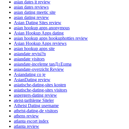
asian dates it review
asian dates reviews
asian dating meetic site
asian dating review
Asian Dating Sites review
asian hookup apps anonymous
Asian Hookup Apps dating
asian hookup apps hookuphotties review
Asian Hookup Apps reviews
asian hookup apps site
asiandate revisi?n
asiandate visitors
asiandate-inceleme tanД±Еџma
asiandate-overzicht Review
Asiandating co je
AsianDating review
asiatische-dating-sites kosten
asiatische-dating-sites visitors
aspergers-dating review
ateist-tarihleme Siteler
Atheist Dating username
atheist-dating-de visitors
athens review
atlanta escort index
atlanta review