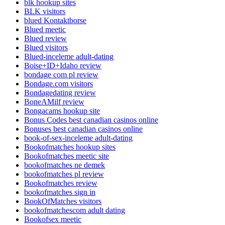
blk hookup sites
BLK visitors
blued Kontaktborse
Blued meetic
Blued review
Blued visitors
Blued-inceleme adult-dating
Boise+ID+Idaho review
bondage com pl review
Bondage.com visitors
Bondagedating review
BoneAMilf review
Bongacams hookup site
Bonus Codes best canadian casinos online
Bonuses best canadian casinos online
book-of-sex-inceleme adult-dating
Bookofmatches hookup sites
Bookofmatches meetic site
bookofmatches ne demek
bookofmatches pl review
Bookofmatches review
bookofmatches sign in
BookOfMatches visitors
bookofmatchescom adult dating
Bookofsex meetic