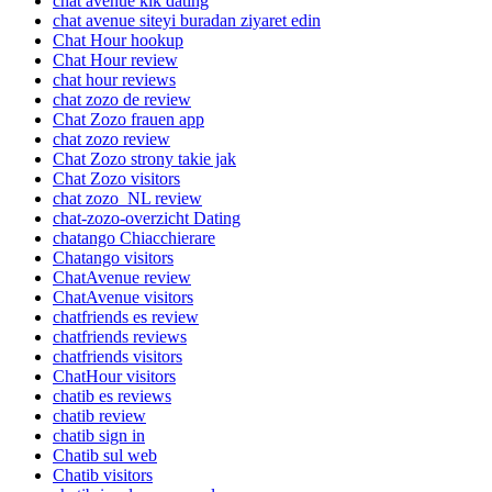
chat avenue kik dating
chat avenue siteyi buradan ziyaret edin
Chat Hour hookup
Chat Hour review
chat hour reviews
chat zozo de review
Chat Zozo frauen app
chat zozo review
Chat Zozo strony takie jak
Chat Zozo visitors
chat zozo_NL review
chat-zozo-overzicht Dating
chatango Chiacchierare
Chatango visitors
ChatAvenue review
ChatAvenue visitors
chatfriends es review
chatfriends reviews
chatfriends visitors
ChatHour visitors
chatib es reviews
chatib review
chatib sign in
Chatib sul web
Chatib visitors