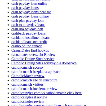
cash payday loan online
cash payday loans
cash payday loans near me
cash payday loans online
cash plus payday loan
cash to u payday loans
cash usa payday loan
cashback payday loans
cashland installment loans
cashlandloans.net credit
casino online canada
CasualDates find hookup
casualdates-overzicht Review
Catholic Dating Sites service
Catholic Dating Sites witryny dla doroslych
catholicmatch acceso
catholicmatch bezplatna aplikace
CatholicMatch review
catholicmatch site de rencontre
catholicmatch visitors
catholicmatch-inceleme review
catholicsingles com vs catholicmatch click here
catholicsingles it review
catholicsingles review
catholicsingles-com-vs-catholicmatch-com service