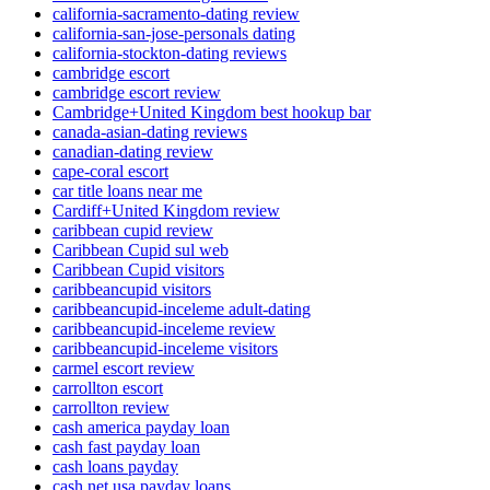
california-sacramento-dating review
california-san-jose-personals dating
california-stockton-dating reviews
cambridge escort
cambridge escort review
Cambridge+United Kingdom best hookup bar
canada-asian-dating reviews
canadian-dating review
cape-coral escort
car title loans near me
Cardiff+United Kingdom review
caribbean cupid review
Caribbean Cupid sul web
Caribbean Cupid visitors
caribbeancupid visitors
caribbeancupid-inceleme adult-dating
caribbeancupid-inceleme review
caribbeancupid-inceleme visitors
carmel escort review
carrollton escort
carrollton review
cash america payday loan
cash fast payday loan
cash loans payday
cash net usa payday loans