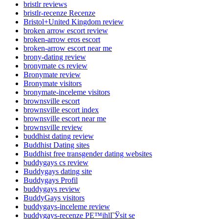
bristlr reviews
bristlr-recenze Recenze
Bristol+United Kingdom review
broken arrow escort review
broken-arrow eros escort
broken-arrow escort near me
brony-dating review
bronymate cs review
Bronymate review
Bronymate visitors
bronymate-inceleme visitors
brownsville escort
brownsville escort index
brownsville escort near me
brownsville review
buddhist dating review
Buddhist Dating sites
Buddhist free transgender dating websites
buddygays cs review
Buddygays dating site
Buddygays Profil
buddygays review
BuddyGays visitors
buddygays-inceleme review
buddygays-recenze PЕ™ihlГЎsit se