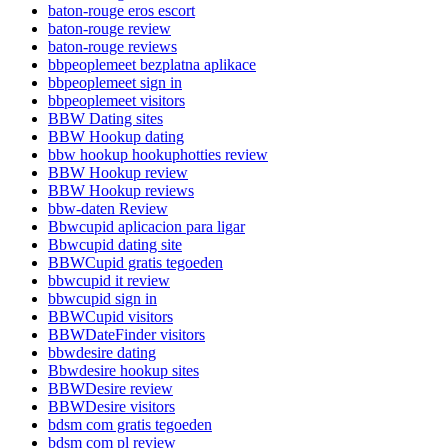
baton-rouge eros escort
baton-rouge review
baton-rouge reviews
bbpeoplemeet bezplatna aplikace
bbpeoplemeet sign in
bbpeoplemeet visitors
BBW Dating sites
BBW Hookup dating
bbw hookup hookuphotties review
BBW Hookup review
BBW Hookup reviews
bbw-daten Review
Bbwcupid aplicacion para ligar
Bbwcupid dating site
BBWCupid gratis tegoeden
bbwcupid it review
bbwcupid sign in
BBWCupid visitors
BBWDateFinder visitors
bbwdesire dating
Bbwdesire hookup sites
BBWDesire review
BBWDesire visitors
bdsm com gratis tegoeden
bdsm com pl review