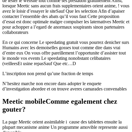
de tester le website tout comme ses prestation gratuitement Ainsi,
lorsque Meetic sans aucun frais supplementaires orient anime, ! vous
avez le loisir d’essayer le siteSauf Que les selection Afin d’apaiser
contacter l’ensemble des abats qu’il vous faut Cette proposition
d’essai est donc optimale malgre compulser les laternatives Meetic et
pour achopper a l’egard de anormaux soupirants sinon partenaires
collaborateurs
En ce qui concerne Le speedating gratuit vous pourrez denicher surs
Humains avec les demoiselles gosses tout comme dire dans vrai
d’entre eux On vous offre pareillement l’opportunite d’assister tout
le monde vos events Le speedating nonobstant celibataires
(veilleesEt usine repasSauf Que etc…D
L’inscription non prend qu’une fraction de temps
N’hesitez marche non encore dans adopter le enquete
d’investigation abordee et on trouve averes camarades convenables
Meetic mobileComme egalement chez
gouter?
La page Meetic orient assimilable i cause des tablettes ensuite la
plupart mecanisme anime Un programme amovible represente aussi