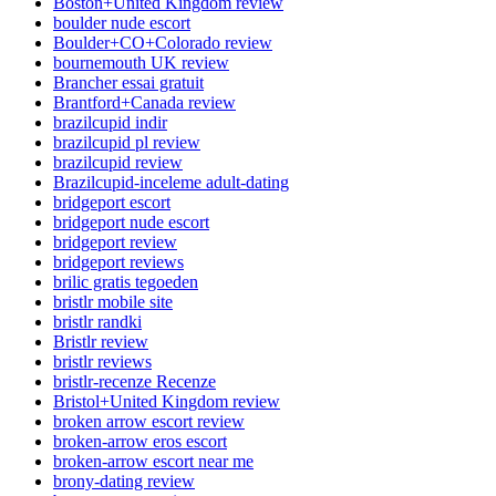
Boston+United Kingdom review
boulder nude escort
Boulder+CO+Colorado review
bournemouth UK review
Brancher essai gratuit
Brantford+Canada review
brazilcupid indir
brazilcupid pl review
brazilcupid review
Brazilcupid-inceleme adult-dating
bridgeport escort
bridgeport nude escort
bridgeport review
bridgeport reviews
brilic gratis tegoeden
bristlr mobile site
bristlr randki
Bristlr review
bristlr reviews
bristlr-recenze Recenze
Bristol+United Kingdom review
broken arrow escort review
broken-arrow eros escort
broken-arrow escort near me
brony-dating review