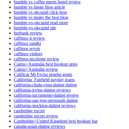
bumble vs coffee meets bagel review
bumble vs hinge blog article
bumble vs okcupid click here
bumble vs tinder the best blog
bumble-vs-okcupid read more
bumble-vs-okcupid site
burbank review
caffmos it review
caffmos randki
caffmos revoir
caffmos visitors
caffmos-inceleme review
Cairns+Australia best hookup apps
Cairns+Australia review
Calificar Mi Fecha prueba gratis
California_Fairfield payday loans
california-chula-vista-dating dating
california-irvine-dating reviews
california-sacramento-dating review
california-san-jose-personals dating
california-stockton-dating reviews
cambridge escort
cambridge escort review
Cambridge+United Kingdom best hookup bar
canada-asian-dating reviews