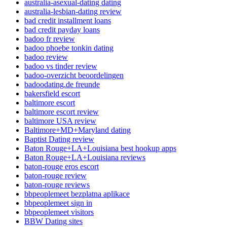
australia-asexual-dating dating
australia-lesbian-dating review
bad credit installment loans
bad credit payday loans
badoo fr review
badoo phoebe tonkin dating
badoo review
badoo vs tinder review
badoo-overzicht beoordelingen
badoodating.de freunde
bakersfield escort
baltimore escort
baltimore escort review
baltimore USA review
Baltimore+MD+Maryland dating
Baptist Dating review
Baton Rouge+LA+Louisiana best hookup apps
Baton Rouge+LA+Louisiana reviews
baton-rouge eros escort
baton-rouge review
baton-rouge reviews
bbpeoplemeet bezplatna aplikace
bbpeoplemeet sign in
bbpeoplemeet visitors
BBW Dating sites