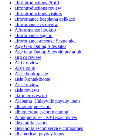
afrointroductions Profil
afrointroductions review
afrointroductions visitors
afroromance bezplatna aplikace
afroromance cs review
Afroromance hookup
afroromance sign in
afroromance-recenze Seznamka
Age Gap Dating Sites sites
Age Gap Dating Sites siti per adulti
airg cs review
AirG review
Aisle co je
Aisle hookup site
aisle Kontaktborse
Aisle review
aisle reviews
akron eros escort
Alabama_Haleyville payday loans
albuquerque escort
albuquerque escort meaning
Albuquerque+TX+Texas review
alexandria escort
alexandria escort service companies
all american payday loans