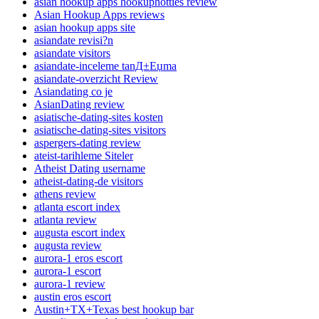
asian hookup apps hookuphotties review
Asian Hookup Apps reviews
asian hookup apps site
asiandate revisi?n
asiandate visitors
asiandate-inceleme tanД±Еџma
asiandate-overzicht Review
Asiandating co je
AsianDating review
asiatische-dating-sites kosten
asiatische-dating-sites visitors
aspergers-dating review
ateist-tarihleme Siteler
Atheist Dating username
atheist-dating-de visitors
athens review
atlanta escort index
atlanta review
augusta escort index
augusta review
aurora-1 eros escort
aurora-1 escort
aurora-1 review
austin eros escort
Austin+TX+Texas best hookup bar