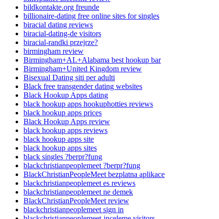
bildkontakte.org freunde
billionaire-dating free online sites for singles
biracial dating reviews
biracial-dating-de visitors
biracial-randki przejrze?
birmingham review
Birmingham+AL+Alabama best hookup bar
Birmingham+United Kingdom review
Bisexual Dating siti per adulti
Black free transgender dating websites
Black Hookup Apps dating
black hookup apps hookuphotties reviews
black hookup apps prices
Black Hookup Apps review
black hookup apps reviews
black hookup apps site
black hookup apps sites
black singles ?berpr?fung
blackchristianpeoplemeet ?berpr?fung
BlackChristianPeopleMeet bezplatna aplikace
blackchristianpeoplemeet es reviews
blackchristianpeoplemeet ne demek
BlackChristianPeopleMeet review
blackchristianpeoplemeet sign in
blackchristianpeoplemeet-inceleme visitors