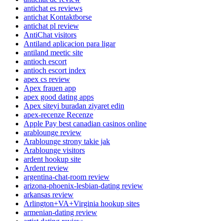
antichat es reviews
antichat Kontaktborse
antichat pl review
AntiChat visitors
Antiland aplicacion para ligar
antiland meetic site
antioch escort
antioch escort index
apex cs review
Apex frauen app
apex good dating apps
Apex siteyi buradan ziyaret edin
apex-recenze Recenze
Apple Pay best canadian casinos online
arablounge review
Arablounge strony takie jak
Arablounge visitors
ardent hookup site
Ardent review
argentina-chat-room review
arizona-phoenix-lesbian-dating review
arkansas review
Arlington+VA+Virginia hookup sites
armenian-dating review