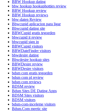
BBW Hookup dating
bbw hookup hookuphotties review
BBW Hookup review
BBW Hookup reviews
bbw-daten Review
Bbwcupid aplicacion para ligar
Bbwcupid dating site
BBWCupid gratis tegoeden
bbwcupid it review
bbwcupid sign in
BBWCupid visitors
BBWDateFinder visitors
bbwdesire dating
Bbwdesire hookup sites
BBWDesire review
BBWDesire visitors
bdsm com gratis tegoeden
bdsm com pl review
bdsm com reviews
BDSM review
Bdsm Sites DE Dating Apps
BDSM Sites visitors
BDSM visitors
bdsm-com-inceleme visitors
Bdsm.Com meetic site