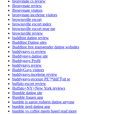
bronymate cs review
Bronymate review
Bronymate visitors
bronymate-inceleme visitors
brownsville escort
brownsville escort index
brownsville escort near me
brownsville review
buddhist dating review
Buddhist Dating sites
Buddhist free transgender dating websites
buddygays cs review
Buddygays dating site
Buddygays Profil
buddygays review
BuddyGays visitors
buddygays-inceleme review
buddygays-recenze PЕ™ihlГЎsit se
buffalo escort review
Buffalo+NY+New York reviews
Bumble dating site
Bumble frauen app
bumble is aaron rodgers dating anyone
bumble nerd dating app
bumble vs coffee meets bagel read more