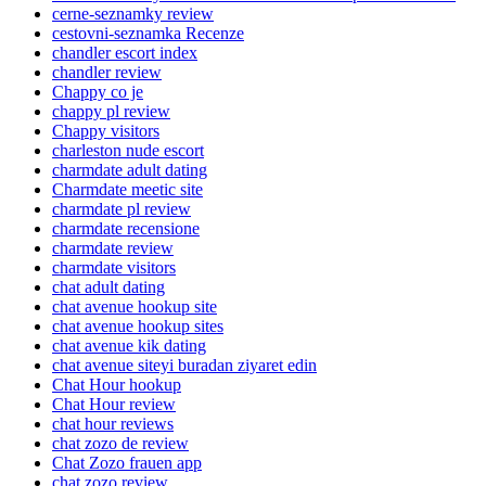
cerne-seznamky review
cestovni-seznamka Recenze
chandler escort index
chandler review
Chappy co je
chappy pl review
Chappy visitors
charleston nude escort
charmdate adult dating
Charmdate meetic site
charmdate pl review
charmdate recensione
charmdate review
charmdate visitors
chat adult dating
chat avenue hookup site
chat avenue hookup sites
chat avenue kik dating
chat avenue siteyi buradan ziyaret edin
Chat Hour hookup
Chat Hour review
chat hour reviews
chat zozo de review
Chat Zozo frauen app
chat zozo review