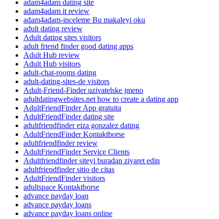
adam4adam dating site
adam4adam it review
adam4adam-inceleme Bu makaleyi oku
adult dating review
Adult dating sites visitors
adult friend finder good dating apps
Adult Hub review
Adult Hub visitors
adult-chat-rooms dating
adult-dating-sites-de visitors
Adult-Friend-Finder uzivatelske jmeno
adultdatingwebsites.net how to create a dating app
AdultFriendFinder App gratuita
AdultFriendFinder dating site
adultfriendfinder eiza gonzalez dating
AdultFriendFinder Kontaktborse
adultfriendfinder review
AdultFriendFinder Service Clients
Adultfriendfinder siteyi buradan ziyaret edin
adultfriendfinder sitio de citas
AdultFriendFinder visitors
adultspace Kontaktborse
advance payday loan
advance payday loans
advance payday loans online