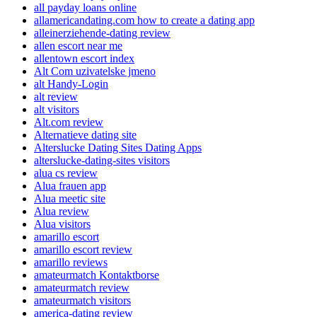
all payday loans online
allamericandating.com how to create a dating app
alleinerziehende-dating review
allen escort near me
allentown escort index
Alt Com uzivatelske jmeno
alt Handy-Login
alt review
alt visitors
Alt.com review
Alternatieve dating site
Alterslucke Dating Sites Dating Apps
alterslucke-dating-sites visitors
alua cs review
Alua frauen app
Alua meetic site
Alua review
Alua visitors
amarillo escort
amarillo escort review
amarillo reviews
amateurmatch Kontaktborse
amateurmatch review
amateurmatch visitors
america-dating review