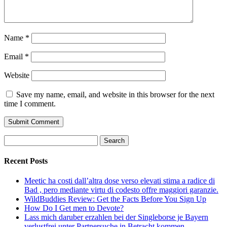
Name
*
Email
*
Website
Save my name, email, and website in this browser for the next
time I comment.
Search
for:
Recent Posts
Meetic ha costi dall’altra dose verso elevati stima a radice di
Bad , pero mediante virtu di codesto offre maggiori garanzie.
WildBuddies Review: Get the Facts Before You Sign Up
How Do I Get men to Devote?
Lass mich daruber erzahlen bei der Singleborse je Bayern
verlustfrei unter Partnersuche in Betracht kommen