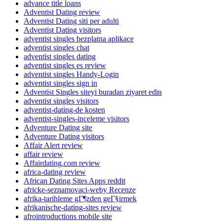
advance title loans
Adventist Dating review
Adventist Dating siti per adulti
Adventist Dating visitors
adventist singles bezplatna aplikace
adventist singles chat
adventist singles dating
adventist singles es review
adventist singles Handy-Login
adventist singles sign in
Adventist Singles siteyi buradan ziyaret edin
adventist singles visitors
adventist-dating-de kosten
adventist-singles-inceleme visitors
Adventure Dating site
Adventure Dating visitors
Affair Alert review
affair review
Affairdating.com review
africa-dating review
African Dating Sites Apps reddit
africke-seznamovaci-weby Recenze
afrika-tarihleme gГ¶zden geГ§irmek
afrikanische-dating-sites review
afrointroductions mobile site