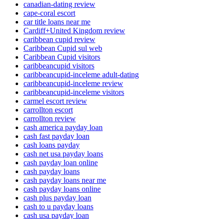
canadian-dating review
cape-coral escort
car title loans near me
Cardiff+United Kingdom review
caribbean cupid review
Caribbean Cupid sul web
Caribbean Cupid visitors
caribbeancupid visitors
caribbeancupid-inceleme adult-dating
caribbeancupid-inceleme review
caribbeancupid-inceleme visitors
carmel escort review
carrollton escort
carrollton review
cash america payday loan
cash fast payday loan
cash loans payday
cash net usa payday loans
cash payday loan online
cash payday loans
cash payday loans near me
cash payday loans online
cash plus payday loan
cash to u payday loans
cash usa payday loan