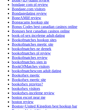
Boise+ID+Idaho review
bondage com pl review
Bondage.com visitors
Bondagedating review
BoneAMilf review
Bongacams hookup site
Bonus Codes best canadian casinos online
Bonuses best canadian casinos online
book-of-sex-inceleme adult-dating
Bookofmatches hookup sites
Bookofmatches meetic site
bookofmatches ne demek
bookofmatches pl review
Bookofmatches review
bookofmatches sign in
BookOfMatches visitors
bookofmatchescom adult dating
Bookofsex meetic
Bookofsex meetic site
bookofsex przejrze?
bookofsex visitors
bookofsex-inceleme review
boston escort near me
boston review
Boston+United Kingdom best hookup bar