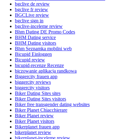
bgclive de review
bgclive fr review
BGCLive review
bgclive sign in
bgclive-inceleme review
Bhm Dating DE Promo Codes
BHM Dating service
BHM Dating visitors
Bhm Seznamka mobilni web
Bicupid Einloggen
Bicupid review
bicupid-recenze Recenze
biczowanie aplikacja randkowa
Biggercity frauen app
biggercity reviews
biggercity visitors
Biker Dating Sites sites
Biker Dating Sites visitors
Biker free transgender dating websites
Biker Planet Chiacchierare
Biker Planet review
Biker Planet visitors
Bikerplanet frauen app
bikerplanet review
bikerplanet-inceleme review