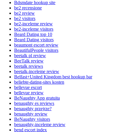
Bdsmdate hookup site
be2 recensione
be2 review
be2 visitors
be2-inceleme review
be2-inceleme visitors
Beard Dating top 10
Beard Dating visitors
beaumont escort review
BeautifulPeople visitors
beetalk pl review
BeeTalk review
beetalk reviews
beetalk-inceleme review
Belfast+United Kingdom best hookup bar
beliebte-dating-sites kosten
bellevue escort
bellevue review
BeNaughty App gratuita
benaughty es reviews
benaughty przejrze?
benaughty review
BeNaughty visitors
benaughty-inceleme review
bend escort index