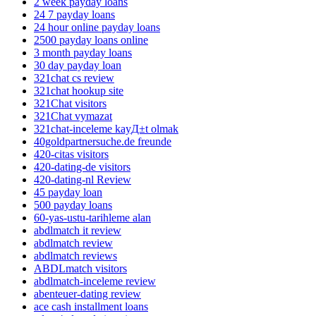
2 week payday loans
24 7 payday loans
24 hour online payday loans
2500 payday loans online
3 month payday loans
30 day payday loan
321chat cs review
321chat hookup site
321Chat visitors
321Chat vymazat
321chat-inceleme kayД±t olmak
40goldpartnersuche.de freunde
420-citas visitors
420-dating-de visitors
420-dating-nl Review
45 payday loan
500 payday loans
60-yas-ustu-tarihleme alan
abdlmatch it review
abdlmatch review
abdlmatch reviews
ABDLmatch visitors
abdlmatch-inceleme review
abenteuer-dating review
ace cash installment loans