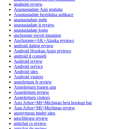
anaheim review
Anastasiadate App gratuita
Anastasiadate bezplatna aplikace
anastasiadate indir
anastasiadate it review
anastasiadate login
anchorage escort meaning
Anchorage+AK+Alaska reviews
android dating review
Android Hookup Apps reviews
android it consigli
Android review
Android service
Android sites
Android visitors
angelreturn fr review
Angelreturn frauen app
Angelreturn review
Angelreturn visitors
Ann Arbor+MI+Michigan best hookup bar
Ann Arbor+MI+Michigan review
anonymous tinder sites
anschliesen review
antichat cs review
antichat de review