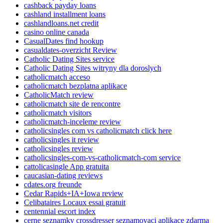
cashback payday loans
cashland installment loans
cashlandloans.net credit
casino online canada
CasualDates find hookup
casualdates-overzicht Review
Catholic Dating Sites service
Catholic Dating Sites witryny dla doroslych
catholicmatch acceso
catholicmatch bezplatna aplikace
CatholicMatch review
catholicmatch site de rencontre
catholicmatch visitors
catholicmatch-inceleme review
catholicsingles com vs catholicmatch click here
catholicsingles it review
catholicsingles review
catholicsingles-com-vs-catholicmatch-com service
cattolicasingle App gratuita
caucasian-dating reviews
cdates.org freunde
Cedar Rapids+IA+Iowa review
Celibataires Locaux essai gratuit
centennial escort index
cerne seznamky crossdresser seznamovaci aplikace zdarma