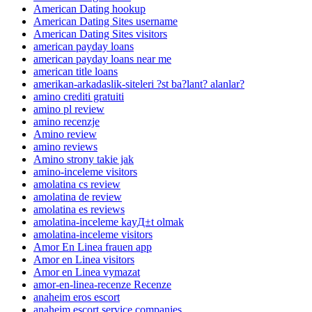
American Dating hookup
American Dating Sites username
American Dating Sites visitors
american payday loans
american payday loans near me
american title loans
amerikan-arkadaslik-siteleri ?st ba?lant? alanlar?
amino crediti gratuiti
amino pl review
amino recenzje
Amino review
amino reviews
Amino strony takie jak
amino-inceleme visitors
amolatina cs review
amolatina de review
amolatina es reviews
amolatina-inceleme kayД±t olmak
amolatina-inceleme visitors
Amor En Linea frauen app
Amor en Linea visitors
Amor en Linea vymazat
amor-en-linea-recenze Recenze
anaheim eros escort
anaheim escort service companies