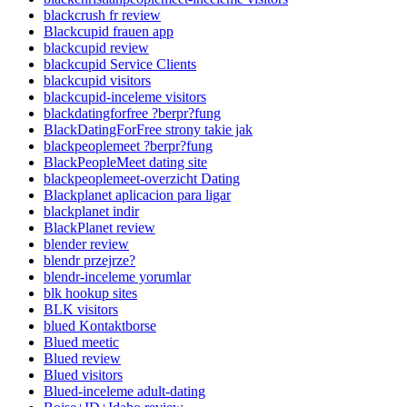
blackcrush fr review
Blackcupid frauen app
blackcupid review
blackcupid Service Clients
blackcupid visitors
blackcupid-inceleme visitors
blackdatingforfree ?berpr?fung
BlackDatingForFree strony takie jak
blackpeoplemeet ?berpr?fung
BlackPeopleMeet dating site
blackpeoplemeet-overzicht Dating
Blackplanet aplicacion para ligar
blackplanet indir
BlackPlanet review
blender review
blendr przejrze?
blendr-inceleme yorumlar
blk hookup sites
BLK visitors
blued Kontaktborse
Blued meetic
Blued review
Blued visitors
Blued-inceleme adult-dating