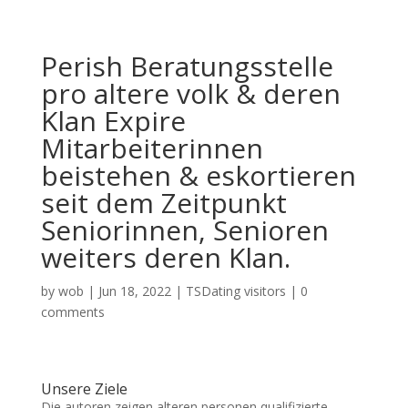
Perish Beratungsstelle
pro altere volk & deren
Klan Expire
Mitarbeiterinnen
beistehen & eskortieren
seit dem Zeitpunkt
Seniorinnen, Senioren
weiters deren Klan.
by
wob
|
Jun 18, 2022
|
TSDating visitors
|
0
comments
Unsere Ziele
Die autoren zeigen alteren personen qualifizierte