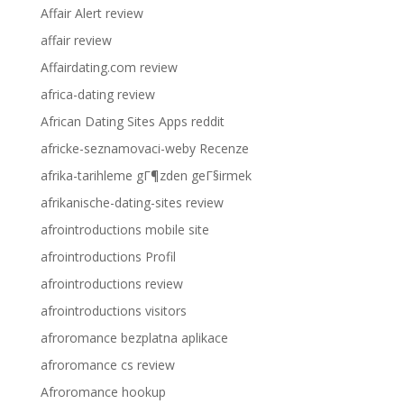
Affair Alert review
affair review
Affairdating.com review
africa-dating review
African Dating Sites Apps reddit
africke-seznamovaci-weby Recenze
afrika-tarihleme gГ¶zden geГ§irmek
afrikanische-dating-sites review
afrointroductions mobile site
afrointroductions Profil
afrointroductions review
afrointroductions visitors
afroromance bezplatna aplikace
afroromance cs review
Afroromance hookup