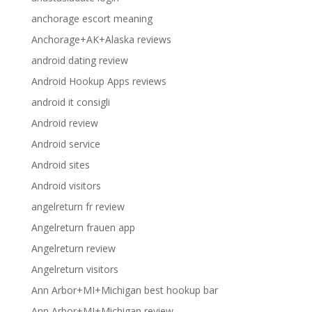
anchorage escort meaning
Anchorage+AK+Alaska reviews
android dating review
Android Hookup Apps reviews
android it consigli
Android review
Android service
Android sites
Android visitors
angelreturn fr review
Angelreturn frauen app
Angelreturn review
Angelreturn visitors
Ann Arbor+MI+Michigan best hookup bar
Ann Arbor+MI+Michigan review