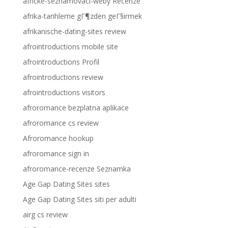
africke-seznamovaci-weby Recenze
afrika-tarihleme gГ¶zden geГ§irmek
afrikanische-dating-sites review
afrointroductions mobile site
afrointroductions Profil
afrointroductions review
afrointroductions visitors
afroromance bezplatna aplikace
afroromance cs review
Afroromance hookup
afroromance sign in
afroromance-recenze Seznamka
Age Gap Dating Sites sites
Age Gap Dating Sites siti per adulti
airg cs review