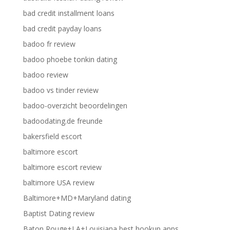
bad credit installment loans
bad credit payday loans
badoo fr review
badoo phoebe tonkin dating
badoo review
badoo vs tinder review
badoo-overzicht beoordelingen
badoodating.de freunde
bakersfield escort
baltimore escort
baltimore escort review
baltimore USA review
Baltimore+MD+Maryland dating
Baptist Dating review
Baton Rouge+LA+Louisiana best hookup apps