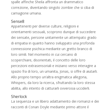
spalle affinche Sheila affronta un drammatico
correzione, diventando singolo zombie che si ciba di
carnagione umana.
Sense8
Appartenenti per diverse culture, religioni e
orientamenti sessuali, scoprono dunque di succedere
dei sensate, persone unitamente un attempato grado
di empatia in quanto hanno sviluppato una profonda
connessione psichica mediante un gretto branco di
loro simili. Nel momento in cui cercano di
scoperchiare, disorientati, il concetto delle loro
percezioni extrasensoriali e iniziano verso interagire a
spazio fra di loro, un umanita, Jonas, si offre di aiutarli.
Allo proprio tempo un’altra enigmatica allegoria,
Whispers, da loro la ricerca, sfruttando la loro stessa
abilita, allo intento di catturarli ovverosia ucciderli.
Sherlock
La sequenza e un libero adattamento dei romanzi e dei
racconti di Conan Doyle mediante primo attore il