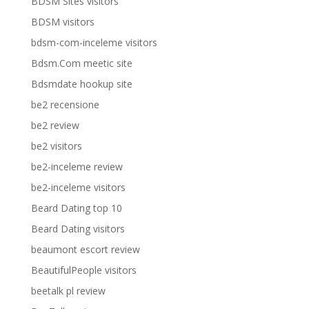
BDSM Sites visitors
BDSM visitors
bdsm-com-inceleme visitors
Bdsm.Com meetic site
Bdsmdate hookup site
be2 recensione
be2 review
be2 visitors
be2-inceleme review
be2-inceleme visitors
Beard Dating top 10
Beard Dating visitors
beaumont escort review
BeautifulPeople visitors
beetalk pl review