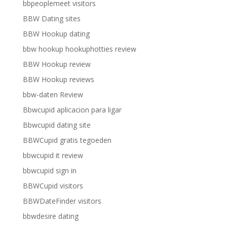
bbpeoplemeet visitors
BBW Dating sites
BBW Hookup dating
bbw hookup hookuphotties review
BBW Hookup review
BBW Hookup reviews
bbw-daten Review
Bbwcupid aplicacion para ligar
Bbwcupid dating site
BBWCupid gratis tegoeden
bbwcupid it review
bbwcupid sign in
BBWCupid visitors
BBWDateFinder visitors
bbwdesire dating