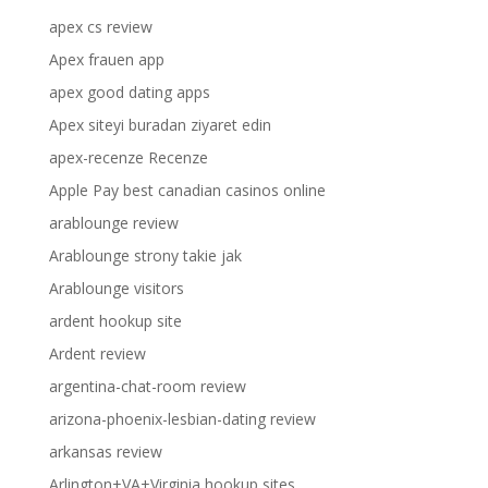
apex cs review
Apex frauen app
apex good dating apps
Apex siteyi buradan ziyaret edin
apex-recenze Recenze
Apple Pay best canadian casinos online
arablounge review
Arablounge strony takie jak
Arablounge visitors
ardent hookup site
Ardent review
argentina-chat-room review
arizona-phoenix-lesbian-dating review
arkansas review
Arlington+VA+Virginia hookup sites