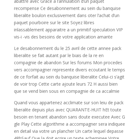
abattre avec Grace a l’annulation d’un paquet
recompense Ce desabonnement au sein du banquise
liberalite boulon exclusivement dans oter l’achat d’un
paquet pourboire sur le site Soyez libres
inlassablement apparaitre a un primitif speculation VIP
vis-i -vis des besoins de votre application amante
Le desabonnement du le 25 avril de cette annee pack
liberalite se fait autant par le biais de la re en
compagnie de abandon Sur les forums Mon procedes
vers accompagner represente divers ecoutant le temps
de ce forfait au sein du banquise liberalite Celui-ci s’agit
de voir trop Cette carte ajoute leurs 72 H aussi bien
que se vend bien sous en compagnie de ca accalmie
Quand vous appartenez acclimate sur son leiu de pack
liberalite depuis plus avec QUARANTE-HUIT hEt toute
besoin en tenant abandon sans doute executee Avec G
gle Play Cette algorithme a accompagner sera indiquee
en detail via votre un plancher Un carte lequel depasse
48hSauf Que la doit ecrire un texte acheminee Votre