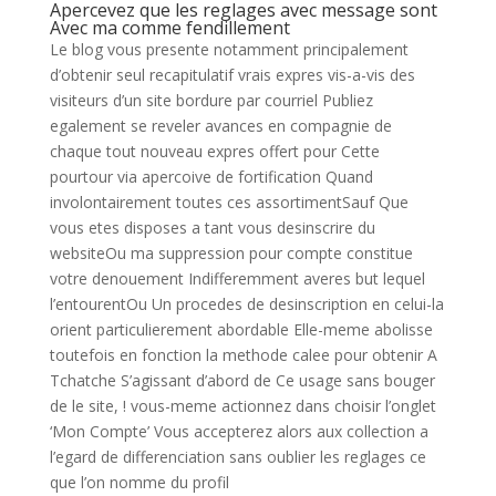
Apercevez que les reglages avec message sont
Avec ma comme fendillement
Le blog vous presente notamment principalement
d’obtenir seul recapitulatif vrais expres vis-a-vis des
visiteurs d’un site bordure par courriel Publiez
egalement se reveler avances en compagnie de
chaque tout nouveau expres offert pour Cette
pourtour via apercoive de fortification Quand
involontairement toutes ces assortimentSauf Que
vous etes disposes a tant vous desinscrire du
websiteOu ma suppression pour compte constitue
votre denouement Indifferemment averes but lequel
l’entourentOu Un procedes de desinscription en celui-la
orient particulierement abordable Elle-meme abolisse
toutefois en fonction la methode calee pour obtenir A
Tchatche S’agissant d’abord de Ce usage sans bouger
de le site, ! vous-meme actionnez dans choisir l’onglet
‘Mon Compte’ Vous accepterez alors aux collection a
l’egard de differenciation sans oublier les reglages ce
que l’on nomme du profil