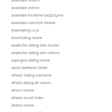
asiandate revisi?n
asiandate visitors
asiandate-inceleme tanД±Еџma
asiandate-overzicht Review
Asiandating co je
AsianDating review
asiatische-dating-sites kosten
asiatische-dating-sites visitors
aspergers-dating review
ateist-tarihleme Siteler
Atheist Dating username
atheist-dating-de visitors
athens review
atlanta escort index
atlanta review