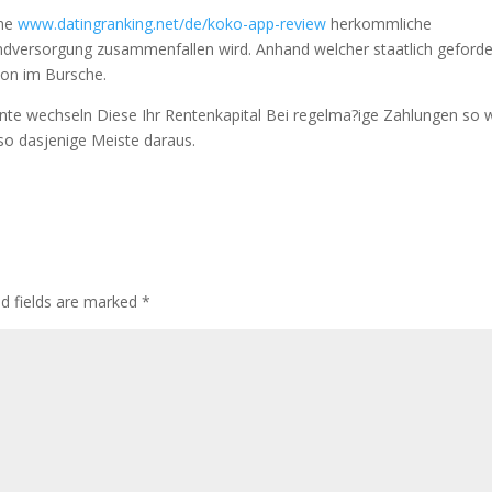
che
www.datingranking.net/de/koko-app-review
herkommliche
ndversorgung zusammenfallen wird. Anhand welcher staatlich geford
tion im Bursche.
rente wechseln Diese Ihr Rentenkapital Bei regelma?ige Zahlungen so 
so dasjenige Meiste daraus.
ed fields are marked
*