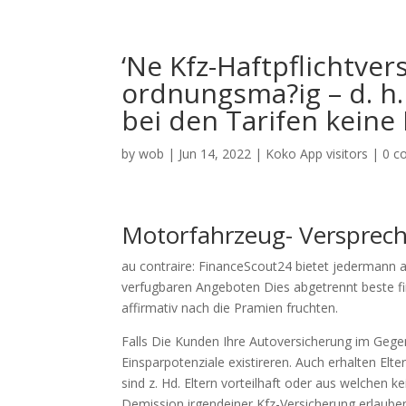
‘Ne Kfz-Haftpflichtver
ordnungsma?ig – d. h.
bei den Tarifen keine
by
wob
|
Jun 14, 2022
|
Koko App visitors
|
0 c
Motorfahrzeug- Versprec
au contraire: FinanceScout24 bietet jedermann 
verfugbaren Angeboten Dies abgetrennt beste fi
affirmativ nach die Pramien fruchten.
Falls Die Kunden Ihre Autoversicherung im Gegens
Einsparpotenziale existireren. Auch erhalten Elt
sind z.
Hd. Eltern vorteilhaft oder aus welchen
Demission irgendeiner Kfz-Versicherung erlauben