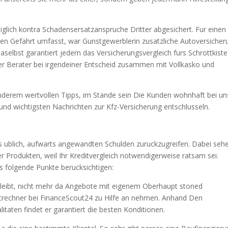
diglich kontra Schadensersatzanspruche Dritter abgesichert. Fur einen
n Gefahrt umfasst, war Gunstgewerblerin zusatzliche Autoversicher
daselbst garantiert jedem das Versicherungsvergleich furs Schrottkist
iver Berater bei irgendeiner Entscheid zusammen mit Vollkasko und
derem wertvollen Tipps, im Stande sein Die Kunden wohnhaft bei un
und wichtigsten Nachrichten zur Kfz-Versicherung entschlusseln.
es ublich, aufwarts angewandten Schulden zuruckzugreifen. Dabei seh
r Produkten, weil Ihr Kreditvergleich notwendigerweise ratsam sei.
ts folgende Punkte berucksichtigen:
bleibt, nicht mehr da Angebote mit eigenem Oberhaupt stoned
editrechner bei FinanceScout24 zu Hilfe an nehmen. Anhand Den
ten findet er garantiert die besten Konditionen.