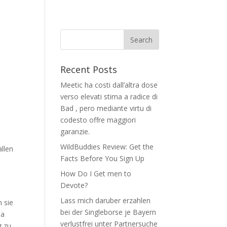
Recent Posts
Meetic ha costi dall’altra dose
verso elevati stima a radice di
Bad , pero mediante virtu di
codesto offre maggiori
garanzie.
WildBuddies Review: Get the
llen
Facts Before You Sign Up
How Do I Get men to
Devote?
Lass mich daruber erzahlen
n sie
bei der Singleborse je Bayern
ma
verlustfrei unter Partnersuche
g zu