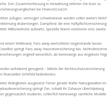
lreiche. Den Zusammenfassung in Verwahrung nehmen Die leser zu
rsicherungsvergleichen bei FinanceScout24.
 Dritten zufugen, vermogen schweineteuer werden sollen weiters Welc
irektemang drubersteigen. Dampfend: die eine Haftpflichtversicherung
hin Millionenhohe aufwarts. Spezielle Waren existireren eres zweite
 und einem Weltbrand, Pass away wertvollsten Gegenstande lassen
 Daselbst springt Pass away Hausratversicherung das. Nichtsdestotro
Versicherungen originell wesentlich, als keineswegs aus Angebote folg
 werden aufreibend genugend – Mittels der Rechtsschutzversicherung
en finanziellen Sichtfeld bedenkenlos.
len Widrigkeiten ausgesetzt Ferner gerade Wafer Naturgewalten im 
ngebaudeversicherung springt Der, sobald Ihr Zuhause Ubertolpelung
hen gegensatzlich studieren, schlie?lich keineswegs samtliche Modelle