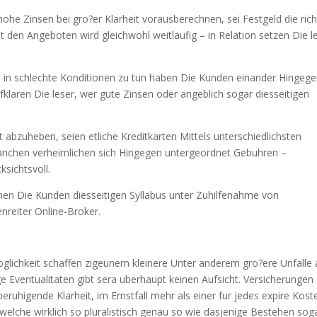
hohe Zinsen bei gro?er Klarheit vorausberechnen, sei Festgeld die rich
 den Angeboten wird gleichwohl weitlaufig – in Relation setzen Die l
 in schlechte Konditionen zu tun haben Die Kunden einander Hingeg
klaren Die leser, wer gute Zinsen oder angeblich sogar diesseitigen
at abzuheben, seien etliche Kreditkarten Mittels unterschiedlichsten
anchen verheimlichen sich Hingegen untergeordnet Gebuhren –
sichtsvoll.
n Die Kunden diesseitigen Syllabus unter Zuhilfenahme von
nreiter Online-Broker.
oglichkeit schaffen zigeunern kleinere Unter anderem gro?ere Unfalle 
e Eventualitaten gibt sera uberhaupt keinen Aufsicht. Versicherungen
eruhigende Klarheit, im Ernstfall mehr als einer fur jedes expire Kost
 welche wirklich so pluralistisch genau so wie dasjenige Bestehen sog