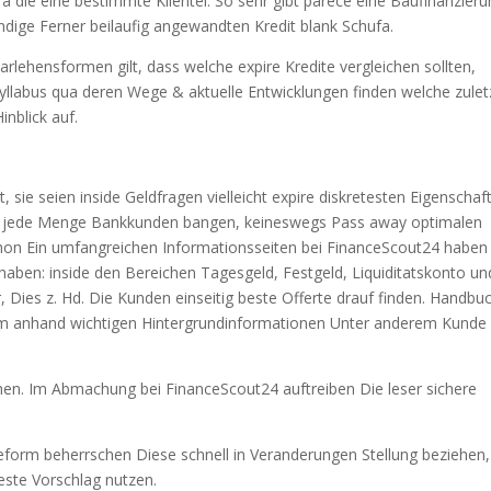
a die eine bestimmte Klientel. So sehr gibt parece eine Baufinanzieru
dige Ferner beilaufig angewandten Kredit blank Schufa.
rlehensformen gilt, dass welche expire Kredite vergleichen sollten,
labus qua deren Wege & aktuelle Entwicklungen finden welche zulet
inblick auf.
 sie seien inside Geldfragen vielleicht expire diskretesten Eigenschaf
er jede Menge Bankkunden bangen, keineswegs Pass away optimalen
chon Ein umfangreichen Informationsseiten bei FinanceScout24 haben
ben: inside den Bereichen Tagesgeld, Festgeld, Liquiditatskonto un
, Dies z. Hd. Die Kunden einseitig beste Offerte drauf finden. Handbu
em anhand wichtigen Hintergrundinformationen Unter anderem Kunde
ormen. Im Abmachung bei FinanceScout24 auftreiben Die leser sichere
geform beherrschen Diese schnell in Veranderungen Stellung beziehen,
este Vorschlag nutzen.