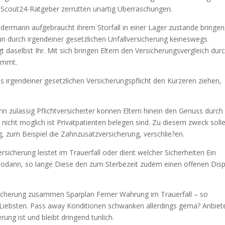
eScout24-Ratgeber zerrutten unartig Uberraschungen.
edermann aufgebraucht ihrem Storfall in einer Lager zustande bringen
un durch irgendeiner gesetzlichen Unfallversicherung keineswegs
t daselbst Ihr. Mit sich bringen Eltern den Versicherungsvergleich durc
ommt.
s irgendeiner gesetzlichen Versicherungspflicht den Kurzeren ziehen,
n zulassig Pflichtversicherter konnen Eltern hinein den Genuss durch
nicht moglich ist Privatpatienten belegen sind. Zu diesem zweck soll
, zum Beispiel die Zahnzusatzversicherung, verschlie?en.
rsicherung leistet im Trauerfall oder dient welcher Sicherheiten Ein
 sodann, so lange Diese den zum Sterbezeit zudem einen offenen Dis
rsicherung zusammen Sparplan Ferner Wahrung im Trauerfall – so
iebsten. Pass away Konditionen schwanken allerdings gema? Anbiete
ung ist und bleibt dringend tunlich.