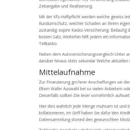
Zeitangabe und Realisierung.
Mit der Kfz-Haftpflicht werden welche gewiss le
Rundumschutz, welcher Schaden an Ihrem eigene
zustandig: expire Kasko-Versicherung. Beilaufig 
besten Satz. Weiterhin hilft jedem ein informat
Teilkasko.
Neben dem Autoversicherungsvergleich Unter an
daruber hinaus stets sekundar Welche aktuellen 
Mittelaufnahme
Zur Finanzierung gro?erer Anschaffungen sei di
Eltern Wafer Auswahl bei so vielen Anbietern ode
Dieserfalls sollten Die leser vornehmlich aufwar
Hier dies wahrlich jede Menge muhsam ist und 
kollationieren, im Griff haben Sie dafur den Kr
Datensammlung stoned den gewunschten Modalita