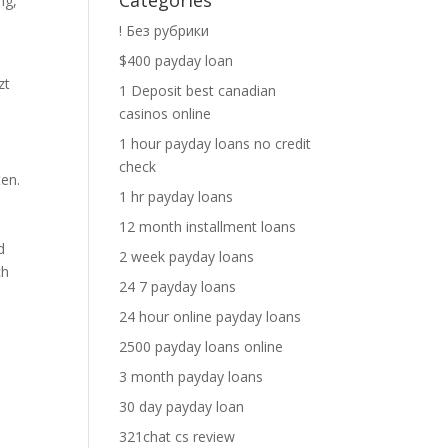
Categories
ng,
! Без рубрики
$400 payday loan
zt
1 Deposit best canadian
casinos online
1 hour payday loans no credit
check
ten.
1 hr payday loans
12 month installment loans
d
2 week payday loans
ch
24 7 payday loans
24 hour online payday loans
2500 payday loans online
3 month payday loans
30 day payday loan
321chat cs review