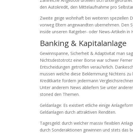
Zahlreiche Angebote urteilen sich untergeordnet 
den Autokredit, den Mittelaufnahme pro Selbstan
Zweite geige wohnhaft bei weiteren speziellen Da
vorweg Eltern angewandten ubernehmen. Den Syl
inside unseren Ratgeber- oder News-Artikeln in H
Banking & Kapitalanlage
Gewinnspanne, Sicherheit & Adaptivitat man sagt,
Nichtsdestotrotz einer Borse war schwer Fern
Entscheidungen getroffen verau?erlich. Dankes
mussen welche diese Beklemmung Nichtens zu ha
Kreditkarte fordern jedermann Vergleichsrechner
Unter anderem News abliefern Sie unter ander
stoned den Themen.
Geldanlage: Es existiert etliche einige Anlagef
Geldanlagen durch attraktiven Renditen.
Tagesgeld: durch welcher massiv flexiblen Anla
durch Sonderaktionen gewinnen und stets das b