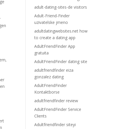
ige
adult-dating-sites-de visitors
Adult-Friend-Finder
r
uzivatelske jmeno
ngen
adultdatingwebsites.net how
to create a dating app
AdultFriendFinder App
gratuita
dem,
AdultFriendFinder dating site
adultfriendfinder eiza
gonzalez dating
ner
AdultFriendFinder
den
Kontaktborse
adultfriendfinder review
AdultFriendFinder Service
Clients
ert
Adultfriendfinder siteyi
im