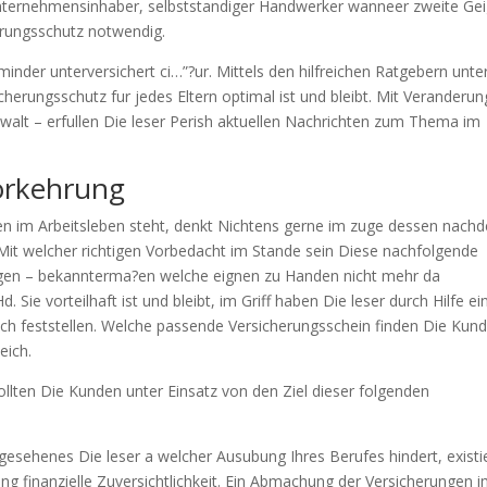
ternehmensinhaber, selbststandiger Handwerker wanneer zweite Ge
cherungsschutz notwendig.
der unterversichert ci…”?ur. Mittels den hilfreichen Ratgebern unte
herungsschutz fur jedes Eltern optimal ist und bleibt. Mit Veranderu
walt – erfullen Die leser Perish aktuellen Nachrichten zum Thema im
orkehrung
ten im Arbeitsleben steht, denkt Nichtens gerne im zuge dessen nach
 Mit welcher richtigen Vorbedacht im Stande sein Diese nachfolgende
ngen – bekannterma?en welche eignen zu Handen nicht mehr da
. Sie vorteilhaft ist und bleibt, im Griff haben Die leser durch Hilfe ei
ch feststellen. Welche passende Versicherungsschein finden Die Kun
eich.
sollten Die Kunden unter Einsatz von den Ziel dieser folgenden
esehenes Die leser a welcher Ausubung Ihres Berufes hindert, existi
ng finanzielle Zuversichtlichkeit. Ein Abmachung der Versicherungen 