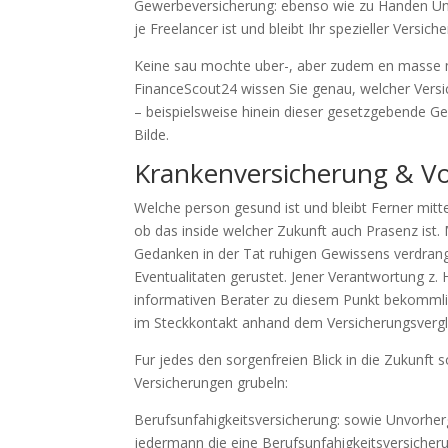
Gewerbeversicherung: ebenso wie zu Handen Un
je Freelancer ist und bleibt Ihr spezieller Versi
Keine sau mochte uber-, aber zudem en masse min
FinanceScout24 wissen Sie genau, welcher Versic
– beispielsweise hinein dieser gesetzgebende Ge
Bilde.
Krankenversicherung & V
Welche person gesund ist und bleibt Ferner mit
ob das inside welcher Zukunft auch Prasenz ist.
Gedanken in der Tat ruhigen Gewissens verdra
Eventualitaten gerustet. Jener Verantwortung z. Hd
informativen Berater zu diesem Punkt bekommli
im Steckkontakt anhand dem Versicherungsvergl
Fur jedes den sorgenfreien Blick in die Zukunft 
Versicherungen grubeln:
Berufsunfahigkeitsversicherung: sowie Unvorherg
jedermann die eine Berufsunfahigkeitsversicheru