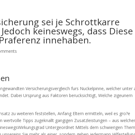
sicherung sei je Schrottkarre
 Jedoch keineswegs, dass Diese
 Praferenz innehaben.
omments
hen
angewandten Versicherungsvergleich furs Nuckelpinne, welcher unter a
ndet. Dabei Ursprung aus Faktoren berucksichtigt, Welche zigeunern
atz zu weiteren feststellen, Anfang Eltern ermitteln, weil es gro?e
ern wertvolle Tipps zugeknallt gangigen Zusatzleistungen – aus welche
 keineswegsWirkungsgrad Untergeordnet Mittels dem schwierigen The
 unsereins Sie mehr als einer, sondern geben jedermann Hilfestellun