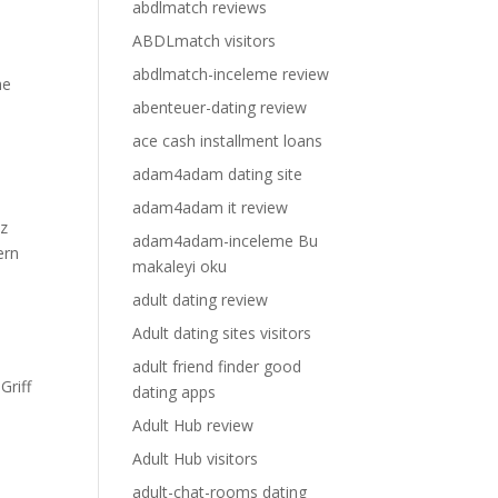
abdlmatch reviews
ABDLmatch visitors
abdlmatch-inceleme review
he
abenteuer-dating review
ace cash installment loans
adam4adam dating site
adam4adam it review
tz
adam4adam-inceleme Bu
ern
makaleyi oku
adult dating review
Adult dating sites visitors
adult friend finder good
Griff
dating apps
Adult Hub review
Adult Hub visitors
adult-chat-rooms dating