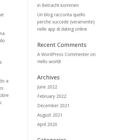
in Betracht kommen
ue
Un blog racconta quello
perche succede (veramente)
nelle app di dating online
ina
ido
Recent Comments
A WordPress Commenter
on
Hello world!
s
Archives
do a
June 2022
es
sobre
February 2022
o.
December 2021
a
August 2021
o
April 2020