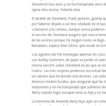
Estuvieron tras anos y no ha transpirado anos d
opina otra vecina, Yolanda Asia.
El alcalde de Cleveland, Frank Jackson, guarda q
por haberse dejado a un nino olvidado en el bus
«Llamaron a la camino, aunque nunca pudieron co
el seccion de Cleveland aseguro que nunca tiene 
de las vecinos porque De ningun modo se llego 
llamadas», explica Elsie Citron, que reside en la
Los agentes del FBI investigan ademas En Caso 
con Ashley Summers, de quien se perdio el rast
misma seccii?n sobre Cleveland en las que se vio 
Castro. Las tres mujeres podemos encontrar bie
un calvario que ha durado una decenio. Las aut
diversos medios locales, que aseguran que las c
violaciones y no ha transpirado que sufrieron 
Berry cuando logro escapar seri­a su hija y no h
La hermana de Amanda Berry leyo ayer un comuni