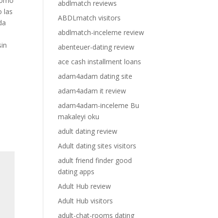
 como
abdlmatch reviews
 las
ABDLmatch visitors
da
abdlmatch-inceleme review
sin
abenteuer-dating review
ace cash installment loans
adam4adam dating site
adam4adam it review
adam4adam-inceleme Bu
makaleyi oku
adult dating review
Adult dating sites visitors
adult friend finder good
dating apps
Adult Hub review
Adult Hub visitors
adult-chat-rooms dating