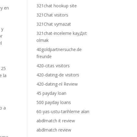
321chat hookup site
ey en
321Chat visitors
321Chat vymazat
 y
321chat-inceleme kayД±t
or
olmak
l
40goldpartnersuche.de
freunde
420-citas visitors
 25
420-dating-de visitors
e la
420-dating-nl Review
45 payday loan
500 payday loans
o a
60-yas-ustu-tarihleme alan
abdlmatch it review
abdlmatch review