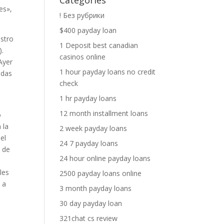
Categories
es»,
! Без рубрики
$400 payday loan
astro
1 Deposit best canadian
).
casinos online
Ayer
1 hour payday loans no credit
adas
check
1 hr payday loans
12 month installment loans
o
 la
2 week payday loans
el
24 7 payday loans
s de
24 hour online payday loans
les
2500 payday loans online
 a
3 month payday loans
30 day payday loan
321chat cs review