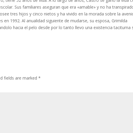
tro, tiene 52 anos de vida. A lo largo de anos, Castro se gano la vida
scolar. Sus familiares aseguran que era «amable» y no ha transpirado
see tres hijos y cinco nietos y ha vivido en la morada sobre la aveni
 en 1992. Al anualidad siguiente de mudarse, su esposa, Grimilda
ndolo hacia el pelo desde por lo tanto llevo una existencia taciturna 
ed fields are marked
*