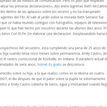
nspirado de las medios de comunicacion. Pero os pido que respeteis
ealizar las primeras declaraciones», dijo entre lagrimas Beth McCartn
ilio dentro de las aplausos sobre los vecinos y no ha transpirado
gentes del FBI. Al salir al jardin sobre la morada Beth Serrano fue
ad que se habia reunido contiguo con fotografos, equipos de television
uier lo que han hecho por nosotros durante las ultimos diez anos. P
 listos Con El Fin De elaborar una declaracion. Desplazandolo hacia e
pal sospechoso del secuestro, esta cumpliendo una pena de 25 anos de
 su hija cuando tenia once meses sobre permanencia. Emily Castro, de
l centro correccional de Rockville, en Indiana. El paradero actual d
oximidades de siete anos,
hornet Es gratis
se desconoce.
cidio sobre su hija, a la que realizo cortes en la idioma en cuatro
 2007, el dia despues de que el pater sobre la pupila se externamente
ontro a Emily Castro cubierta de barro, agua y mortandad cuando lleg