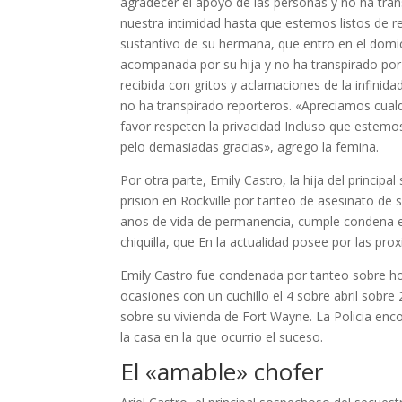
agradecer el apoyo de las personas y no ha tra
nuestra intimidad hasta que estemos listos de r
sustantivo de su hermana, que entro en el domic
acompanada por su hija y no ha transpirado por a
recibida con gritos y aclamaciones de la infinid
no ha transpirado reporteros. «Apreciamos cualq
favor respeten la privacidad Incluso que estemos
pelo demasiadas gracias», agrego la femina.
Por otra parte, Emily Castro, la hija del princi
prision en Rockville por tanteo de asesinato de
anos de vida de permanencia, cumple condena en e
chiquilla, que En la actualidad posee por las pr
Emily Castro fue condenada por tanteo sobre homi
ocasiones con un cuchillo el 4 sobre abril sobre
sobre su vivienda de Fort Wayne. La Policia enc
la casa en la que ocurrio el suceso.
El «amable» chofer