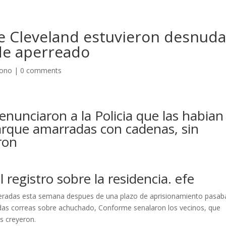
re Cleveland estuvieron desnud
de aperreado
fono
|
0 comments
enunciaron a la Policia que las habian
arque amarradas con cadenas, sin
ron
 registro sobre la residencia. efe
iberadas esta semana despues de una plazo de aprisionamiento pasab
adas correas sobre achuchado, Conforme senalaron los vecinos, que
es creyeron.