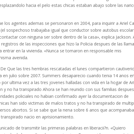
esplazandolo hacia el pelo estas chicas estaban abajo sobre las naric
ue los agentes ademas se personaron en 2004, para inquirir a Ariel C
 (el sospechoso trabajaba igual que conductor sobre autobus escolar
ntactar con ninguna ser sobre dentro de la casa», explica Jackson. 
registros de las inspecciones que hizo la Policia despues de las llam
a entrar en la vivienda. «Nunca se tomaron en responsable mis
 misma avenida.
De Que las tres hembras rescatadas el lunes compartieron cautiveri
ra en julio sobre 2007. Summers desaparecio cuando tenia 14 anos en
por ultima vez a las tres jovenes halladas con vida en la hogar de Ari
n y no ha transpirado Ahora se han reunido con sus familias despue
oridades policiales no habian confirmado ayer la documentacion de
hicas han sido victimas de malos tratos y no ha transpirado de multip
diversos abortos. Si se sabe que la nena sobre 6 anos que acompanaba
a transpirado nacio en aprisionamiento.
cado de transmitir las primeras palabras en liberacii?n. «Quiero