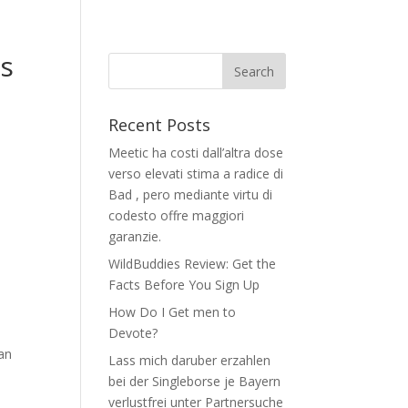
as
Recent Posts
Meetic ha costi dall’altra dose
verso elevati stima a radice di
Bad , pero mediante virtu di
codesto offre maggiori
garanzie.
WildBuddies Review: Get the
Facts Before You Sign Up
How Do I Get men to
Devote?
an
Lass mich daruber erzahlen
bei der Singleborse je Bayern
verlustfrei unter Partnersuche