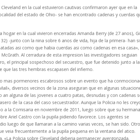
e Cleveland en la cual estuvieron cautivas confirmaron ayer que en la
a localidad del estado de Ohio- se han encontrado cadenas y cuerdas q
la hogar en la cual vivieron encerradas Amanda Berry (de 27 anos), G
32) -junto con la nina sobre 6 anos de vida, hija de la primera- han s
tadas asi­ como que habia cuerdas asi­ como cadenas en esa casa»,
el McGrath. Al cerradura de esta impresion las investigadores seguian
ro, el principal sospechoso del secuestro, que fue detenido junto a la
 que las tres hembras escapasen del infierno.
ndo mas pormenores escabrosos sobre un evento que ha conmociona
 Mail», diversos vecinos de la zona aseguran que en algunas situacion
sto an alguna de las jovenes a cuatro patas, desnudas y con cadenas 
rasero de la casa del caso secuestrador.
Aunque la Policia no les crey
lamo a la Comisaria en noviembre de 2011, luego sobre que su herman
obre Ariel Castro con la pupila pidiendo favorece. Los agentes se
io luego de que llamaran a la camino varias veces, se han sido. Otr
ue veia frecuentemente a la pupila pequena en la ventana del atico.
a. «La Policia sobre Cleveland deberia permanecer avergonzada.