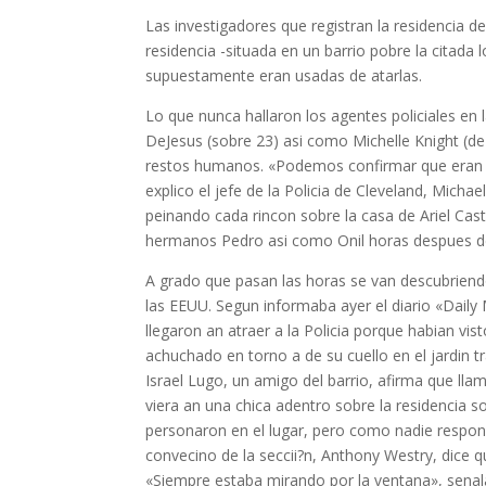
Las investigadores que registran la residencia d
residencia -situada en un barrio pobre la citad
supuestamente eran usadas de atarlas.
Lo que nunca hallaron los agentes policiales en 
DeJesus (sobre 23) asi­ como Michelle Knight (de 
restos humanos. «Podemos confirmar que eran a
explico el jefe de la Policia de Cleveland, Micha
peinando cada rincon sobre la casa de Ariel Cast
hermanos Pedro asi­ como Onil horas despues de
A grado que pasan las horas se van descubrie
las EEUU. Segun informaba ayer el diario «Daily
llegaron an atraer a la Policia porque habian vi
achuchado en torno a de su cuello en el jardi­n t
Israel Lugo, un amigo del barrio, afirma que l
viera an una chica adentro sobre la residencia s
personaron en el lugar, pero como nadie respond
convecino de la seccii?n, Anthony Westry, dice q
«Siempre estaba mirando por la ventana», senal