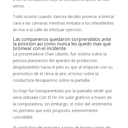
senos.
Todo ocurrio cuando Vancea decidio ponerse a brincar
cara a las camaras mientras invitaba a los televidentes
an irse a la calle an efectuar ejercicio.
Las companeros quedaron sorprendidos ante
la posicion asi­ como nunca les quedo mas que
bromear con el incidente
La presentadora Chan Liberte, fue victima sobre la
penosa planeacion del aparato de produccion
desplazandolo hacia el pelo es que al empezar con su
pronostico de el clima al aire, el torso sobre la
conductora desaparecio sobre la pantalla.
Su traje fue transparentado por la ‘pantalla verde’ que
seri­a utilizada Con El Fin De subir graficos a traves de
la computadora, sin embargo, el color del vestimenta
no permitio que este proposito exteriormente
concebible.
El conductor del noticiero a tono de broma corrio de