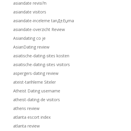
asiandate revisi?n
asiandate visitors
asiandate-inceleme tanД±Еџma
asiandate-overzicht Review
Asiandating co je
AsianDating review
asiatische-dating-sites kosten
asiatische-dating-sites visitors
aspergers-dating review
ateist-tarihleme Siteler
Atheist Dating username
atheist-dating-de visitors
athens review
atlanta escort index
atlanta review