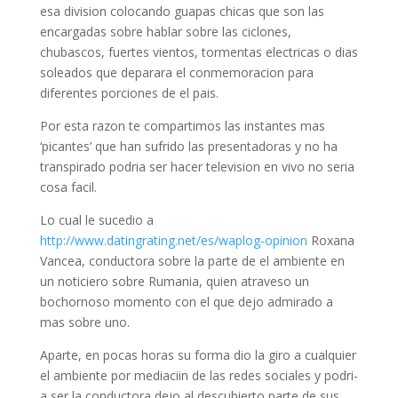
esa division colocando guapas chicas que son las
encargadas sobre hablar sobre las ciclones,
chubascos, fuertes vientos, tormentas electricas o dias
soleados que deparara el conmemoracion para
diferentes porciones de el pais.
Por esta razon te compartimos las instantes mas
‘picantes’ que han sufrido las presentadoras y no ha
transpirado podri­a ser hacer television en vivo no seri­a
cosa facil.
Lo cual le sucedio a
http://www.datingrating.net/es/waplog-opinion
Roxana
Vancea, conductora sobre la parte de el ambiente en
un noticiero sobre Rumania, quien atraveso un
bochornoso momento con el que dejo admirado a
mas sobre uno.
Aparte, en pocas horas su forma dio la giro a cualquier
el ambiente por mediaciin de las redes sociales y podri­
a ser la conductora dejo al descubierto parte de sus