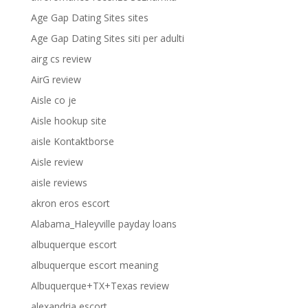
Age Gap Dating Sites sites
Age Gap Dating Sites siti per adulti
airg cs review
AirG review
Aisle co je
Aisle hookup site
aisle Kontaktborse
Aisle review
aisle reviews
akron eros escort
Alabama_Haleyville payday loans
albuquerque escort
albuquerque escort meaning
Albuquerque+TX+Texas review
alexandria escort