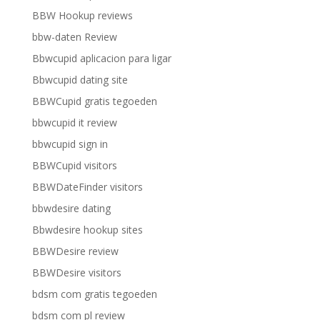
BBW Hookup reviews
bbw-daten Review
Bbwcupid aplicacion para ligar
Bbwcupid dating site
BBWCupid gratis tegoeden
bbwcupid it review
bbwcupid sign in
BBWCupid visitors
BBWDateFinder visitors
bbwdesire dating
Bbwdesire hookup sites
BBWDesire review
BBWDesire visitors
bdsm com gratis tegoeden
bdsm com pl review