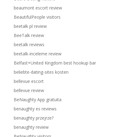
beaumont escort review
BeautifulPeople visitors
beetalk pl review
BeeTalk review
beetalk reviews
beetalk-inceleme review
Belfast+United Kingdom best hookup bar
beliebte-dating-sites kosten
bellevue escort
bellevue review
BeNaughty App gratuita
benaughty es reviews
benaughty przejrze?
benaughty review
BeNaughty visitors