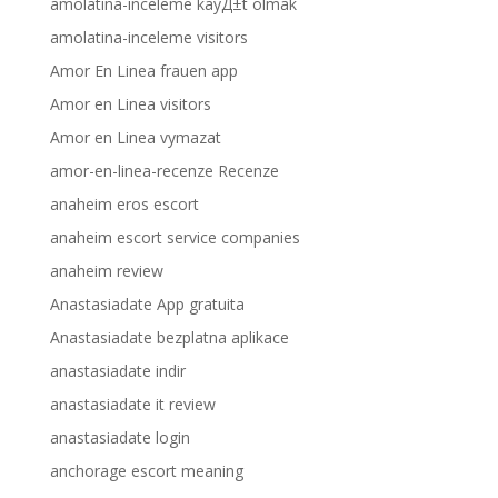
amolatina-inceleme kayД±t olmak
amolatina-inceleme visitors
Amor En Linea frauen app
Amor en Linea visitors
Amor en Linea vymazat
amor-en-linea-recenze Recenze
anaheim eros escort
anaheim escort service companies
anaheim review
Anastasiadate App gratuita
Anastasiadate bezplatna aplikace
anastasiadate indir
anastasiadate it review
anastasiadate login
anchorage escort meaning