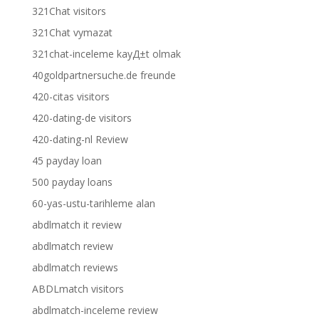
321Chat visitors
321Chat vymazat
321chat-inceleme kayД±t olmak
40goldpartnersuche.de freunde
420-citas visitors
420-dating-de visitors
420-dating-nl Review
45 payday loan
500 payday loans
60-yas-ustu-tarihleme alan
abdlmatch it review
abdlmatch review
abdlmatch reviews
ABDLmatch visitors
abdlmatch-inceleme review