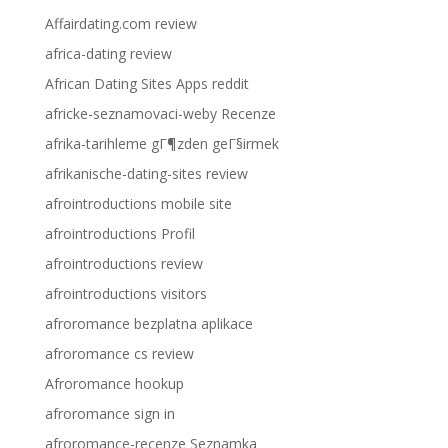
Affairdating.com review
africa-dating review
African Dating Sites Apps reddit
africke-seznamovaci-weby Recenze
afrika-tarihleme gГ¶zden geГ§irmek
afrikanische-dating-sites review
afrointroductions mobile site
afrointroductions Profil
afrointroductions review
afrointroductions visitors
afroromance bezplatna aplikace
afroromance cs review
Afroromance hookup
afroromance sign in
afroromance-recenze Seznamka