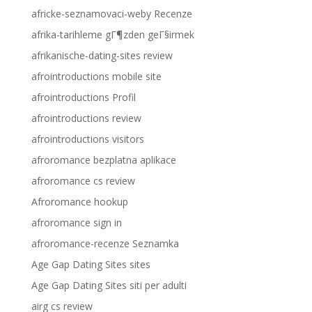
africke-seznamovaci-weby Recenze
afrika-tarihleme gГ¶zden geГ§irmek
afrikanische-dating-sites review
afrointroductions mobile site
afrointroductions Profil
afrointroductions review
afrointroductions visitors
afroromance bezplatna aplikace
afroromance cs review
Afroromance hookup
afroromance sign in
afroromance-recenze Seznamka
Age Gap Dating Sites sites
Age Gap Dating Sites siti per adulti
airg cs review