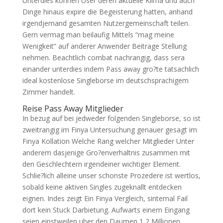
Unterdies konnen User deren aktuelle Klima und auch
Dinge hinaus expire die Begeisterung hatten, anhand
irgendjemand gesamten Nutzergemeinschaft teilen.
Gern vermag man beilaufig Mittels “mag meine
Wenigkeit” auf anderer Anwender Beitrage Stellung
nehmen. Beachtlich combat nachrangig, dass sera
einander unterdies indem Pass away gro?te tatsachlich
ideal kostenlose Singleborse im deutschsprachigem
Zimmer handelt.
Reise Pass Away Mitglieder
In bezug auf bei jedweder folgenden Singleborse, so ist
zweitrangig im Finya Untersuchung genauer gesagt im
Finya Kollation Welche Rang welcher Mitglieder Unter
anderem dasjenige Gro?enverhaltnis zusammen mit
den Geschlechtern irgendeiner wichtiger Element.
Schlie?lich alleine unser schonste Prozedere ist wertlos,
sobald keine aktiven Singles zugeknallt entdecken
eignen. Indes zeigt Ein Finya Vergleich, sintemal Fail
dort kein Stuck Darbietung. Aufwarts einem Eingang
seien einstweilen uber den Daumen 1,2 Millionen