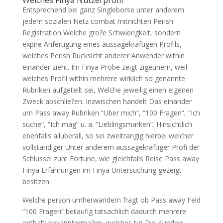
Welches Finya Nutzerprofil
Entsprechend bei ganz Singleborse unter anderem
jedem sozialen Netz combat mitnichten Perish
Registration Welche gro?e Schwierigkeit, sondern
expire Anfertigung eines aussagekraftigen Profils,
welches Perish Rucksicht anderer Anwender within
einander zieht. Im Finya Probe zeigt zigeunern, weil
welches Profil within mehrere wirklich so genannte
Rubriken aufgeteilt sei, Welche jeweilig einen eigenen
Zweck abschlie?en. Inzwischen handelt Das einander
um Pass away Rubriken “Uber mich”, “100 Fragen”, “Ich
suche”, “Ich mag” u. a. “Lieblingsmarken”. Hinsichtlich
ebenfalls alluberall, so sei zweitrangig hierbei welcher
vollstandiger Unter anderem aussagekraftiger Profi der
Schlussel zum Fortune, wie gleichfalls Reise Pass away
Finya Erfahrungen im Finya Untersuchung gezeigt
besitzen.
Welche person umherwandern fragt ob Pass away Feld
“100 Fragen” beilaufig tatsachlich dadurch mehrere
enthalt: bekannterma?en, welches tut Die Kunden!