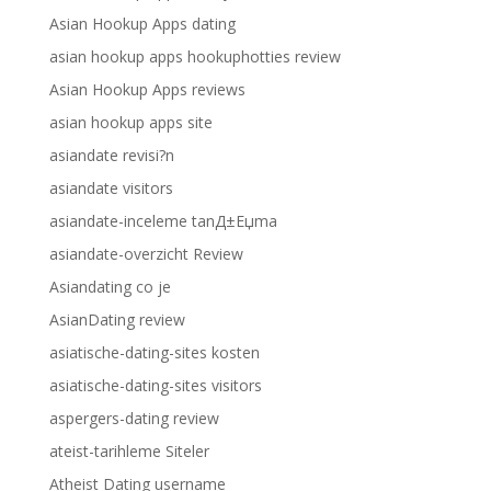
Asian Hookup Apps dating
asian hookup apps hookuphotties review
Asian Hookup Apps reviews
asian hookup apps site
asiandate revisi?n
asiandate visitors
asiandate-inceleme tanД±Еџma
asiandate-overzicht Review
Asiandating co je
AsianDating review
asiatische-dating-sites kosten
asiatische-dating-sites visitors
aspergers-dating review
ateist-tarihleme Siteler
Atheist Dating username