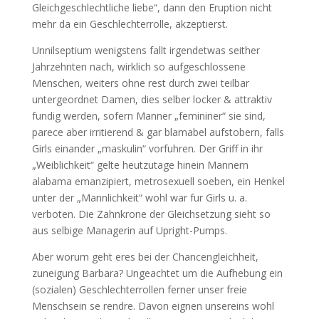
Gleichgeschlechtliche liebe“, dann den Eruption nicht
mehr da ein Geschlechterrolle, akzeptierst.
Unnilseptium wenigstens fallt irgendetwas seither
Jahrzehnten nach, wirklich so aufgeschlossene
Menschen, weiters ohne rest durch zwei teilbar
untergeordnet Damen, dies selber locker & attraktiv
fundig werden, sofern Manner „femininer“ sie sind,
parece aber irritierend & gar blamabel aufstobern, falls
Girls einander „maskulin“ vorfuhren. Der Griff in ihr
„Weiblichkeit“ gelte heutzutage hinein Mannern
alabama emanzipiert, metrosexuell soeben, ein Henkel
unter der „Mannlichkeit“ wohl war fur Girls u. a.
verboten. Die Zahnkrone der Gleichsetzung sieht so
aus selbige Managerin auf Upright-Pumps.
Aber worum geht eres bei der Chancengleichheit,
zuneigung Barbara? Ungeachtet um die Aufhebung ein
(sozialen) Geschlechterrollen ferner unser freie
Menschsein se rendre.
Davon eignen unsereins wohl