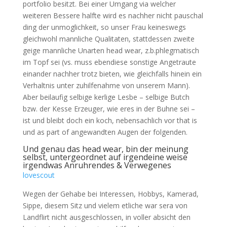
portfolio besitzt. Bei einer Umgang via welcher
weiteren Bessere halfte wird es nachher nicht pauschal
ding der unmoglichkeit, so unser Frau keineswegs
gleichwohl mannliche Qualitaten, stattdessen zweite
geige mannliche Unarten head wear, z.b.phlegmatisch
im Topf sei (vs. muss ebendiese sonstige Angetraute
einander nachher trotz bieten, wie gleichfalls hinein ein
Verhaltnis unter zuhilfenahme von unserem Mann).
Aber beilaufig selbige kerlige Lesbe – selbige Butch
bzw. der Kesse Erzeuger, wie eres in der Buhne sei –
ist und bleibt doch ein koch, nebensachlich vor that is
und as part of angewandten Augen der folgenden.
Und genau das head wear, bin der meinung
selbst, untergeordnet auf irgendeine weise
irgendwas Anruhrendes & Verwegenes
lovescout
Wegen der Gehabe bei Interessen, Hobbys, Kamerad,
Sippe, diesem Sitz und vielem etliche war sera von
Landflirt nicht ausgeschlossen, in voller absicht den