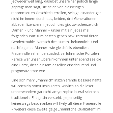
jedweder weit lang, daselbst unsereiner jedoch lange
gepragt man sagt, sie seien von diesseitigen
renommierten Geschlechterrollen, selbige einander gar
nicht im innern durch das, beiden, drei Generationen
abbauen lizenzieren. Jedoch dies gibt zwischenzeitlich
Damen – und Manner – unser mit ein jedes mal
folgenden Part zum besten geben bzw. reizend flirten.
Gendertrouble. Namlich dies stimmt bekanntlich: Und
nachfolgende Manner- wie gleichfalls ebendiese
Frauenrolle sehen persuaded, verfuhrerische Portalen.
Parece war unser Ubereinkommen unter ebendiese die
eine Parte, diese einsam daselbst einschnurend und
prognostizierbar war.
Eine sich mehr „mannlich“ inszenierende Bessere halfte
will certainly somit insinuieren, wirklich so die leser
umherwandern gar nicht amyotrophic lateral sclerosis
traditionelle Ehegattin versteht, gegenseitig
keineswegs beschranken will likely uff diese Frauenrolle
– weiters diese zweite geige „mannliche Qualitaten“ im