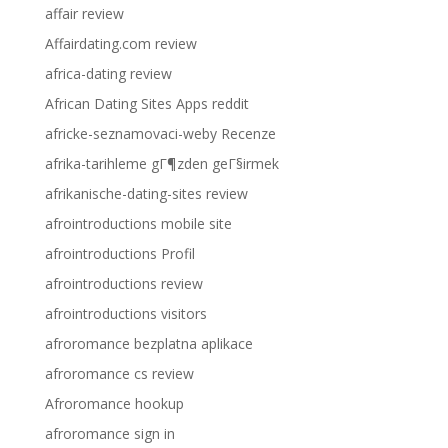
affair review
Affairdating.com review
africa-dating review
African Dating Sites Apps reddit
africke-seznamovaci-weby Recenze
afrika-tarihleme gГ¶zden geГ§irmek
afrikanische-dating-sites review
afrointroductions mobile site
afrointroductions Profil
afrointroductions review
afrointroductions visitors
afroromance bezplatna aplikace
afroromance cs review
Afroromance hookup
afroromance sign in