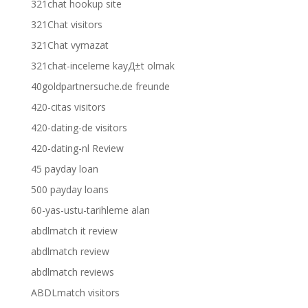
321chat hookup site
321Chat visitors
321Chat vymazat
321chat-inceleme kayД±t olmak
40goldpartnersuche.de freunde
420-citas visitors
420-dating-de visitors
420-dating-nl Review
45 payday loan
500 payday loans
60-yas-ustu-tarihleme alan
abdlmatch it review
abdlmatch review
abdlmatch reviews
ABDLmatch visitors