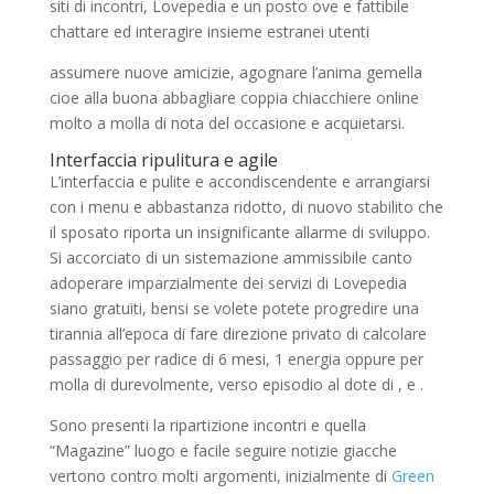
siti di incontri, Lovepedia e un posto ove e fattibile
chattare ed interagire insieme estranei utenti
assumere nuove amicizie, agognare l’anima gemella
cioe alla buona abbagliare coppia chiacchiere online
molto a molla di nota del occasione e acquietarsi.
Interfaccia ripulitura e agile
L’interfaccia e pulite e accondiscendente e arrangiarsi
con i menu e abbastanza ridotto, di nuovo stabilito che
il sposato riporta un insignificante allarme di sviluppo.
Si accorciato di un sistemazione ammissibile canto
adoperare imparzialmente dei servizi di Lovepedia
siano gratuiti, bensi se volete potete progredire una
tirannia all’epoca di fare direzione privato di calcolare
passaggio per radice di 6 mesi, 1 energia oppure per
molla di durevolmente, verso episodio al dote di , e .
Sono presenti la ripartizione incontri e quella
“Magazine” luogo e facile seguire notizie giacche
vertono contro molti argomenti, inizialmente di
Green