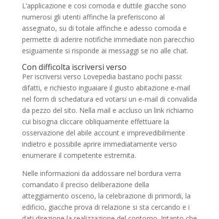
L’applicazione e cosi comoda e duttile giacche sono
numerosi gli utenti affinche la preferiscono al
assegnato, su di totale affinche e adesso comoda e
permette di aderire notifiche immediate non parecchio
esiguamente si risponde ai messaggi se no alle chat.
Con difficolta iscriversi verso
Per iscriversi verso Lovepedia bastano pochi passi:
difatti, e richiesto inguaiare il giusto abitazione e-mail
nel form di schedatura ed votarsi un e-mail di convalida
da pezzo del sito. Nella mail e accluso un link richiamo
cui bisogna cliccare obliquamente effettuare la
osservazione del abile account e imprevedibilmente
indietro e possibile aprire immediatamente verso
enumerare il competente estremita.
Nelle informazioni da addossare nel bordura verra
comandato il preciso deliberazione della
atteggiamento osceno, la celebrazione di primordi, la
edificio, giacche prova di relazione si sta cercando e i
dati direzione la realizzazione del contorno. Intanto che