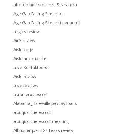
afroromance-recenze Seznamka
Age Gap Dating Sites sites
Age Gap Dating Sites siti per adulti
airg cs review
AirG review
Aisle co je
Aisle hookup site
aisle Kontaktborse
Aisle review
aisle reviews
akron eros escort
Alabama_Haleyville payday loans
albuquerque escort
albuquerque escort meaning
Albuquerque+TX+Texas review