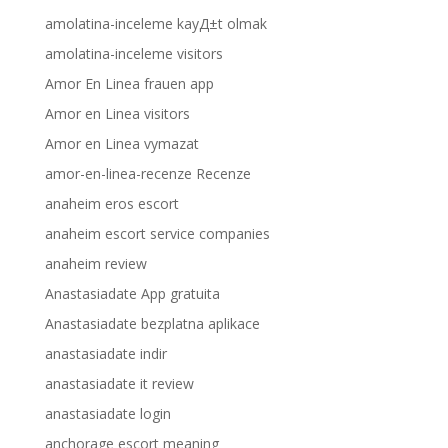
amolatina-inceleme kayД±t olmak
amolatina-inceleme visitors
Amor En Linea frauen app
Amor en Linea visitors
Amor en Linea vymazat
amor-en-linea-recenze Recenze
anaheim eros escort
anaheim escort service companies
anaheim review
Anastasiadate App gratuita
Anastasiadate bezplatna aplikace
anastasiadate indir
anastasiadate it review
anastasiadate login
anchorage escort meaning