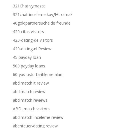
321Chat vymazat
321chat-inceleme kayД±t olmak
40goldpartnersuche.de freunde
420-citas visitors
420-dating-de visitors
420-dating-nl Review
45 payday loan
500 payday loans
60-yas-ustu-tarihleme alan
abdlmatch it review
abdlmatch review
abdlmatch reviews
ABDLmatch visitors
abdlmatch-inceleme review
abenteuer-dating review