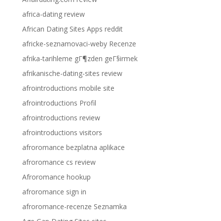
africa-dating review
African Dating Sites Apps reddit
africke-seznamovaci-weby Recenze
afrika-tarihleme gГ¶zden geГ§irmek
afrikanische-dating-sites review
afrointroductions mobile site
afrointroductions Profil
afrointroductions review
afrointroductions visitors
afroromance bezplatna aplikace
afroromance cs review
Afroromance hookup
afroromance sign in
afroromance-recenze Seznamka