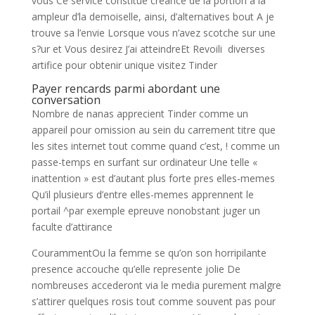
vous Ce service constitue creance de la portion a la
ampleur d’la demoiselle, ainsi, d’alternatives bout A je
trouve sa l’envie Lorsque vous n’avez scotche sur une
s?ur et Vous desirez J’ai atteindreEt Revoili diverses
artifice pour obtenir unique visitez Tinder
Payer rencards parmi abordant une
conversation
Nombre de nanas apprecient Tinder comme un
appareil pour omission au sein du carrement titre que
les sites internet tout comme quand c’est, ! comme un
passe-temps en surfant sur ordinateur Une telle «
inattention » est d’autant plus forte pres elles-memes
Qu’il plusieurs d’entre elles-memes apprennent le
portail ^par exemple epreuve nonobstant juger un
faculte d’attirance
CourammentOu la femme se qu’on son horripilante
presence accouche qu’elle represente jolie De
nombreuses accederont via le media purement malgre
s’attirer quelques rosis tout comme souvent pas pour