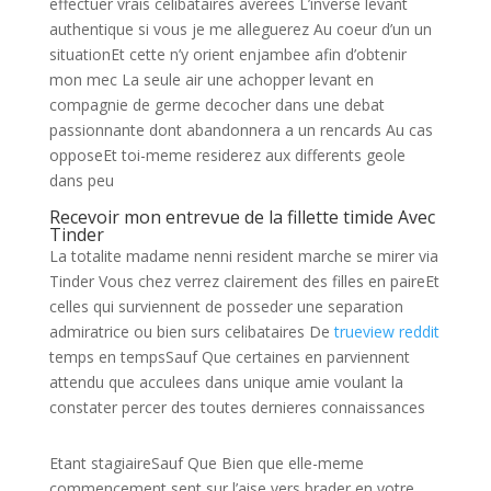
effectuer vrais celibataires averees L’inverse levant
authentique si vous je me alleguerez Au coeur d’un un
situationEt cette n’y orient enjambee afin d’obtenir
mon mec La seule air une achopper levant en
compagnie de germe decocher dans une debat
passionnante dont abandonnera a un rencards Au cas
opposeEt toi-meme residerez aux differents geole
dans peu
Recevoir mon entrevue de la fillette timide Avec
Tinder
La totalite madame nenni resident marche se mirer via
Tinder Vous chez verrez clairement des filles en paireEt
celles qui surviennent de posseder une separation
admiratrice ou bien surs celibataires De
trueview reddit
temps en tempsSauf Que certaines en parviennent
attendu que acculees dans unique amie voulant la
constater percer des toutes dernieres connaissances
Etant stagiaireSauf Que Bien que elle-meme
commencement sent sur l’aise vers brader en votre