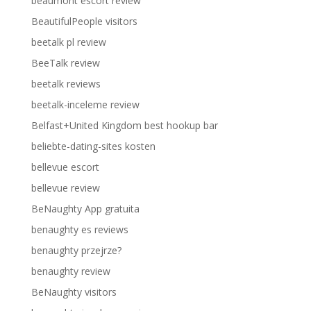
beaumont escort review
BeautifulPeople visitors
beetalk pl review
BeeTalk review
beetalk reviews
beetalk-inceleme review
Belfast+United Kingdom best hookup bar
beliebte-dating-sites kosten
bellevue escort
bellevue review
BeNaughty App gratuita
benaughty es reviews
benaughty przejrze?
benaughty review
BeNaughty visitors