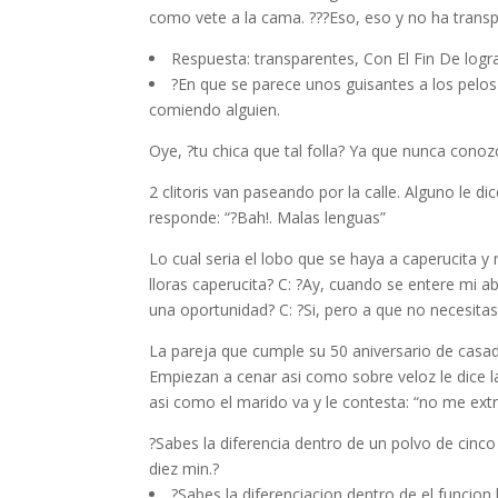
como vete a la cama. ???Eso, eso y no ha trans
Respuesta: transparentes, Con El Fin De lograr
?En que se parece unos guisantes a los pelos
comiendo alguien.
Oye, ?tu chica que tal folla? Ya que nunca conoz
2 clitoris van paseando por la calle. Alguno le di
responde: “?Bah!. Malas lenguas”
Lo cual seri­a el lobo que se haya a caperucita y
lloras caperucita? C: ?Ay, cuando se entere mi 
una oportunidad? C: ?Si, pero a que no necesitas
La pareja que cumple su 50 aniversario de casad
Empiezan a cenar asi­ como sobre veloz le dice 
asi­ como el marido va y le contesta: “no me 
?Sabes la diferencia dentro de un polvo de cin
diez min.?
?Sabes la diferenciacion dentro de el funcion 