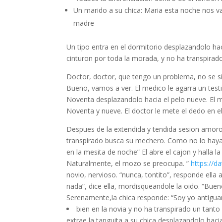
Un marido a su chica: Maria esta noche nos v
madre
Un tipo entra en el dormitorio desplazandolo hac
cinturon por toda la morada, y no ha transpirado
Doctor, doctor, que tengo un problema, no se si
Bueno, vamos a ver. El medico le agarra un testi
Noventa desplazandolo hacia el pelo nueve. El m
Noventa y nueve. El doctor le mete el dedo en el 
Despues de la extendida y tendida sesion amorosa
transpirado busca su mechero. Como no lo haya,
en la mesita de noche” El abre el cajon y halla la
Naturalmente, el mozo se preocupa. ”
https://d
novio, nervioso. “nunca, tontito”, responde el
nada”, dice ella, mordisqueandole la oido. “Bueno
Serenamente,la chica responde: “Soy yo antigua
bien en la novia y no ha transpirado un tant
extrae la tanguita a su chica desplazandolo haci