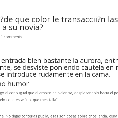
?de que color le transaccii?n la
a su novia?
|
0 comments
 entrada bien bastante la aurora, ent
ente, se desviste poniendo cautela en 
 se introduce rudamente en la cama.
omo humor
ngo el cono igual que el ambito del valencia, desplazandolo hacia el p
pelo constesta: “no, que mes-talla”
 No digas tonterias pupila, esas son cosas sobre crios. anda, cena 