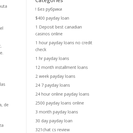
Categories
puta
! Без рубрики
$400 payday loan
1 Deposit best canadian
el
casinos online
1 hour payday loans no credit
.
check
e.
1 hr payday loans
12 month installment loans
2 week payday loans
las
24 7 payday loans
24 hour online payday loans
2500 payday loans online
a, de
3 month payday loans
30 day payday loan
za
321chat cs review