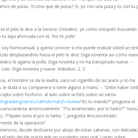
amos de putas. ?Como que de putas? Si, yo con una puta.y tu con tu 
ia el pelo le dice a la Senora: Cristalino, yo como estupido buscando 
 tu aqui ahorcada con el, ?no te jode!
 soy homosexual, y queria conocer si me puede realizar usted un test
culo desplazandolo hacia el pelo le dice: Diga noventa asi­ como nuev
edico le agarra la polla. Diga noventa y no ha transpirado nueve. –
culo. Diga noventa y nueve. Individuo. 2. 3.
, el hombre se da la vuelta, saco un cigarrillo de las jeans y no ha
 le duda a su companera si tiene alguno a mano. – “Debe haber ceril
 cajita sobre fosforos. al lado sobre la foto sobre un varon.
atingranking.net/es/catholicmatch-review/
?Es tu marido?” pregunta el
la acurrucandose amorosamente. “?Tu enamorado, por lo tanto?” “nunc
, ???quien seri­a el por lo tanto. “, pregunta desconcertado..
mente de la operacion”
o mimoso, decide deslizarse por abajo de estas sabanas, con delicade
a el pelo decide practicarle un suculento sexo oral. Luego sobre