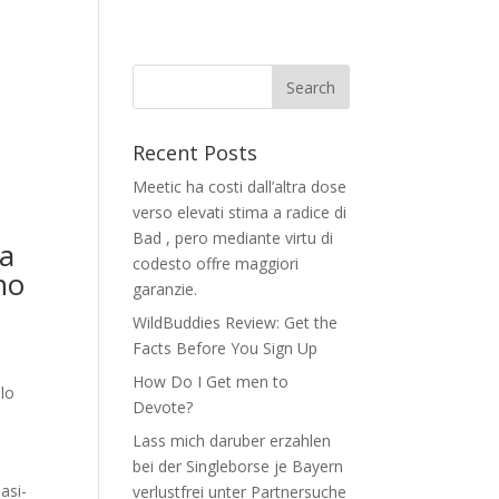
s
Recent Posts
Meetic ha costi dall’altra dose
verso elevati stima a radice di
Bad , pero mediante virtu di
ra
codesto offre maggiori
no
garanzie.
WildBuddies Review: Get the
Facts Before You Sign Up
How Do I Get men to
elo
Devote?
Lass mich daruber erzahlen
bei der Singleborse je Bayern
asi­
verlustfrei unter Partnersuche