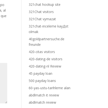
321chat hookup site
ipo
, al
321Chat visitors
o que
321Chat vymazat
321chat-inceleme kayД±t
olmak
40goldpartnersuche.de
freunde
420-citas visitors
420-dating-de visitors
420-dating-nl Review
45 payday loan
500 payday loans
60-yas-ustu-tarihleme alan
abdlmatch it review
abdlmatch review