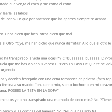
pirado que venga el coco y me coma el cono.
 leerle las labios.
 del cono? En que por bastante que las apartes siempre te acabas
co. Unos dicen que bien, otros dicen que mal.
ce al Otro: “Oye, me han dicho que nunca disfrutas” A lo que el otro le
 no ha transpirado la viola una ocasii?n: C:?Buaaaaaa, buaaaaa. L: ?Po
abuela que me has violado 8 veces! L: ?Pero En Caso De Que te he vio
 urgencia!
os y deciden festejarlo con una cena romantica en pelotas (falto rop
la femina a su marido: “oh, carino mio, siento bochorno en mi corazo
extrana, POSEES LA TETA EN LA SOPA”
co minutos y no ha transpirado una mamada de cinco min.? No. ?Tiene
higenico y las cortinas del banera?. No. ?Asi que has sido tu!