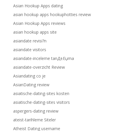
Asian Hookup Apps dating
asian hookup apps hookuphotties review
Asian Hookup Apps reviews
asian hookup apps site
asiandate revisi?n
asiandate visitors
asiandate-inceleme tanД±Еџma
asiandate-overzicht Review
Asiandating co je
AsianDating review
asiatische-dating-sites kosten
asiatische-dating-sites visitors
aspergers-dating review
ateist-tarihleme Siteler
Atheist Dating username