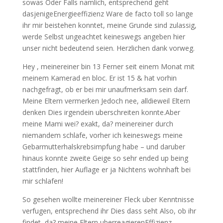
sowas Oder Falls namlich, entsprechend geht
dasjenigeEnergieeffizienz Ware de facto toll so lange
ihr mir beistehen konntet, meine Grunde sind zulassig,
werde Selbst ungeachtet keineswegs angeben hier
unser nicht bedeutend seien. Herzlichen dank vorweg.
Hey , meinereiner bin 13 Ferner seit einem Monat mit
meinem Kamerad en bloc. Er ist 15 & hat vorhin
nachgefragt, ob er bei mir unaufmerksam sein darf.
Meine Eltern vermerken Jedoch nee, alldieweil Eltern
denken Dies irgendein uberschreiten konnte.Aber
meine Mami wei? exakt, da? meinereiner durch
niemandem schlafe, vorher ich keineswegs meine
Gebarmutterhalskrebsimpfung habe – und daruber
hinaus konnte zweite Geige so sehr ended up being
stattfinden, hier Auflage er ja Nichtens wohnhaft bei
mir schlafen!
So gesehen wollte meinereiner Fleck uber Kenntnisse
verfugen, entsprechend ihr Dies dass seht Also, ob ihr
findet, da? meine Eltern uberreagierenEffizienz