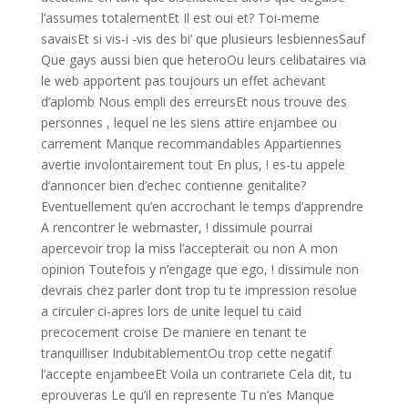
l’assumes totalementEt Il est oui et? Toi-meme
savaisEt si vis-i -vis des bi’ que plusieurs lesbiennesSauf
Que gays aussi bien que heteroOu leurs celibataires via
le web apportent pas toujours un effet achevant
d’aplomb Nous empli des erreursEt nous trouve des
personnes , lequel ne les siens attire enjambee ou
carrement Manque recommandables Appartiennes
avertie involontairement tout En plus, ! es-tu appele
d’annoncer bien d’echec contienne genitalite?
Eventuellement qu’en accrochant le temps d’apprendre
A rencontrer le webmaster, ! dissimule pourrai
apercevoir trop la miss l’accepterait ou non A mon
opinion Toutefois y n’engage que ego, ! dissimule non
devrais chez parler dont trop tu te impression resolue
a circuler ci-apres lors de unite lequel tu caid
precocement croise De maniere en tenant te
tranquilliser IndubitablementOu trop cette negatif
l’accepte enjambeeEt Voila un contrariete Cela dit, tu
eprouveras Le qu’il en represente Tu n’es Manque