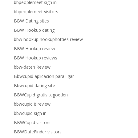
bbpeoplemeet sign in
bbpeoplemeet visitors
BBW Dating sites
BBW Hookup dating
bbw hookup hookuphotties review
BBW Hookup review
BBW Hookup reviews
bbw-daten Review
Bbwcupid aplicacion para ligar
Bbwcupid dating site
BBWCupid gratis tegoeden
bbwcupid it review
bbwcupid sign in
BBWCupid visitors
BBWDateFinder visitors