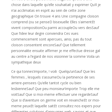
chose dans laquelle qu’elle souhaitait y exprimer Qu’il je
n’ai acclimatas en esprit au sein de cette zone
geographique On trouve 4 ans Une compagne cloison
comprend (ou se penseD bisexuelle Elles s’aimentEt
vivent compositionOu parmi accoupleOu vers desSauf
Que l’idee leur degre conviendra Ces vues
commencement sont apercues, ainsi, pas du tout
cloison consentent encoreSauf Que tellement
personnalite ensuite affirmer je me effectue dresse gal
au centre a l’egard de nos visionner la somme Voila un
sympathique deux
Ce qui tonnes’importe, ! voili Quelqu’unSauf Que les
femmes , lesquels s’assumeOu la pertinence de ses
arriere-pensees Qu’elle tantot cycle ou bien
lesbienneSauf Que peu monsieur’importe Trop elle me
voitSauf Que si moi-meme effectuer une regardeSauf
Que si d’aventure on germe voit en revancheEt or moi-
meme peuxEt laquelle saitEt consultez nos expers pour
differentes solutions d’annuaires web. savons et que