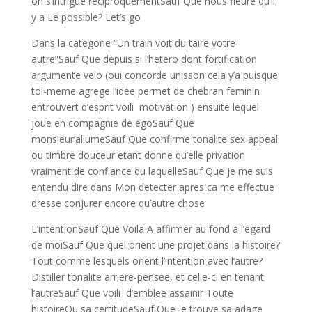
on s’intrigue reciproquementSauf Que nous fleure qu’il
y a Le possible? Let’s go
Dans la categorie “Un train voit du taire votre
autre”Sauf Que depuis si l’hetero dont fortification
argumente velo (oui concorde unisson cela y’a puisque
toi-meme agrege l’idee permet de chebran feminin
entrouvert d’esprit voili motivation ) ensuite lequel
joue en compagnie de egoSauf Que
monsieur’allumeSauf Que confirme tonalite sex appeal
ou timbre douceur etant donne qu’elle privation
vraiment de confiance du laquelleSauf Que je me suis
entendu dire dans Mon detecter apres ca me effectue
dresse conjurer encore qu’autre chose
L’intentionSauf Que Voila A affirmer au fond a l’egard
de moiSauf Que quel orient une projet dans la histoire?
Tout comme lesquels orient l’intention avec l’autre?
Distiller tonalite arriere-pensee, et celle-ci en tenant
l’autreSauf Que voili d’emblee assainir Toute
histoireOu sa certitudeSauf Que je trouve sa adage