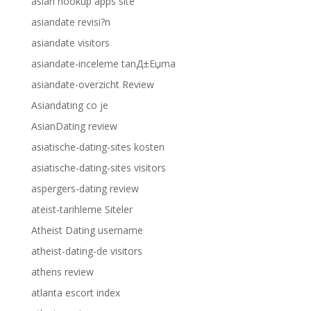
asian hookup apps site
asiandate revisi?n
asiandate visitors
asiandate-inceleme tanД±Еџma
asiandate-overzicht Review
Asiandating co je
AsianDating review
asiatische-dating-sites kosten
asiatische-dating-sites visitors
aspergers-dating review
ateist-tarihleme Siteler
Atheist Dating username
atheist-dating-de visitors
athens review
atlanta escort index