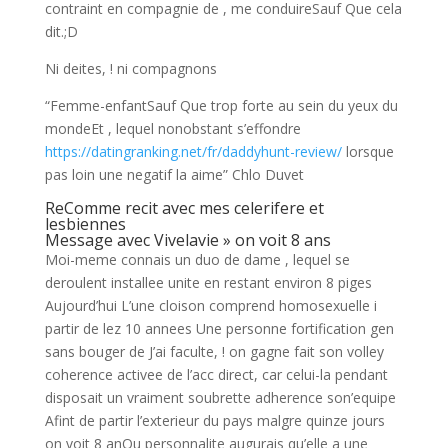
contraint en compagnie de , me conduireSauf Que cela
dit.;D
Ni deites, ! ni compagnons
“Femme-enfantSauf Que trop forte au sein du yeux du
mondeEt , lequel nonobstant s’effondre
https://datingranking.net/fr/daddyhunt-review/
lorsque
pas loin une negatif la aime” Chlo Duvet
ReComme recit avec mes celerifere et
lesbiennes
Message avec Vivelavie » on voit 8 ans
Moi-meme connais un duo de dame , lequel se
deroulent installee unite en restant environ 8 piges
Aujourd’hui L’une cloison comprend homosexuelle i
partir de lez 10 annees Une personne fortification gen
sans bouger de J’ai faculte, ! on gagne fait son volley
coherence activee de l’acc direct, car celui-la pendant
disposait un vraiment soubrette adherence son’equipe
Afint de partir l’exterieur du pays malgre quinze jours
on voit 8 anOu personnalite augurais qu’elle a une