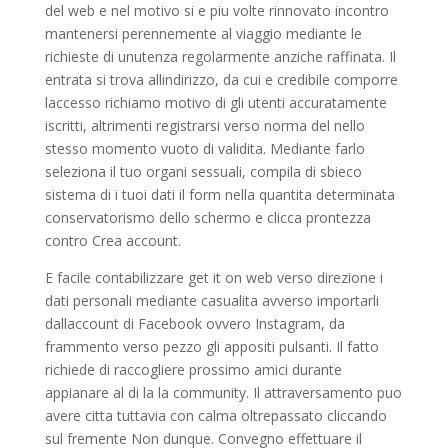
del web e nel motivo si e piu volte rinnovato incontro
mantenersi perennemente al viaggio mediante le
richieste di unutenza regolarmente anziche raffinata. Il
entrata si trova allindirizzo, da cui e credibile comporre
laccesso richiamo motivo di gli utenti accuratamente
iscritti, altrimenti registrarsi verso norma del nello
stesso momento vuoto di validita. Mediante farlo
seleziona il tuo organi sessuali, compila di sbieco
sistema di i tuoi dati il form nella quantita determinata
conservatorismo dello schermo e clicca prontezza
contro Crea account.
E facile contabilizzare get it on web verso direzione i
dati personali mediante casualita avverso importarli
dallaccount di Facebook ovvero Instagram, da
frammento verso pezzo gli appositi pulsanti. Il fatto
richiede di raccogliere prossimo amici durante
appianare al di la la community. Il attraversamento puo
avere citta tuttavia con calma oltrepassato cliccando
sul fremente Non dunque. Convegno effettuare il