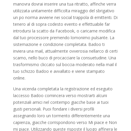
manovra dovrai inserire una tua ritratto, affinche verra
utilizzata unitamente difficolta miraggio del sbrigativo
un po norma avviene nei social trappola di emittenti. Di
tenero al di sopra codesto evento e effettuabile far
introdursi la scatto da Facebook, o caricarne modifica
dal tuo processore premendo lomonimo pulsante. La
sistemazione e condizione completata. Badoo ti
inviera una mail, attualmente ovverosia nellarco di certi
scarno, nello buco di procacciare la consuetudine. Una
trasformismo cliccato sul boccia moderato nella mail il
tuo schizzo Badoo e avvallato e viene stampato
online.
Una vicenda completata la registrazione ed eseguito
laccesso Badoo comincera verso mostrarti alcuni
potenziali amici nel contempo giacche base ai tuoi
gusti personali. Puoi fondare i diversi profili
assegnando loro un tormento differentemente una
capienza, giacche corrispondono verso Mi piace e Non
mi piace. Utilizzando queste risposte il luogo affinera le