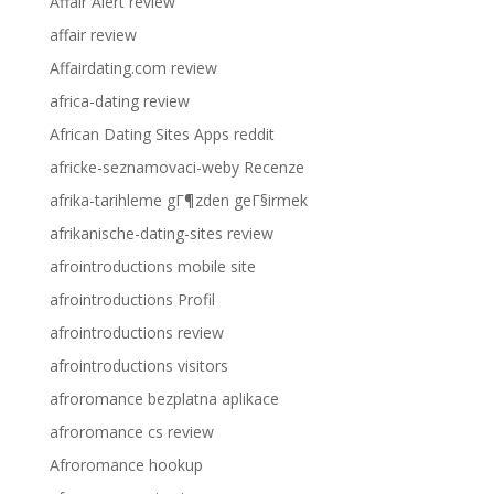
Affair Alert review
affair review
Affairdating.com review
africa-dating review
African Dating Sites Apps reddit
africke-seznamovaci-weby Recenze
afrika-tarihleme gГ¶zden geГ§irmek
afrikanische-dating-sites review
afrointroductions mobile site
afrointroductions Profil
afrointroductions review
afrointroductions visitors
afroromance bezplatna aplikace
afroromance cs review
Afroromance hookup