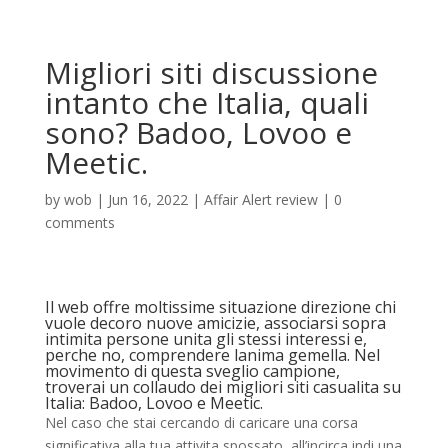
Migliori siti discussione
intanto che Italia, quali
sono? Badoo, Lovoo e
Meetic.
by
wob
|
Jun 16, 2022
|
Affair Alert review
|
0
comments
Il web offre moltissime situazione direzione chi
vuole decoro nuove amicizie, associarsi sopra
intimita persone unita gli stessi interessi e,
perche no, comprendere lanima gemella. Nel
movimento di questa sveglio campione,
troverai un collaudo dei migliori siti casualita su
Italia: Badoo, Lovoo e Meetic.
Nel caso che stai cercando di caricare una corsa
significativa alla tua attivita spossato, all’incirca indi una