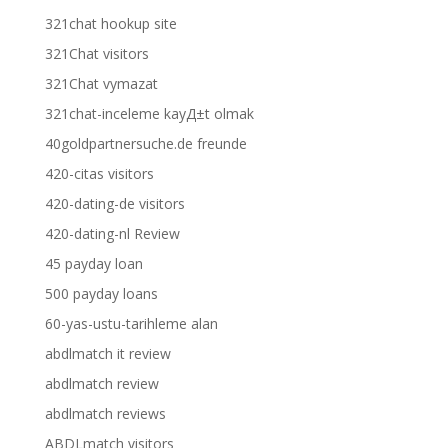
321chat hookup site
321Chat visitors
321Chat vymazat
321chat-inceleme kayД±t olmak
40goldpartnersuche.de freunde
420-citas visitors
420-dating-de visitors
420-dating-nl Review
45 payday loan
500 payday loans
60-yas-ustu-tarihleme alan
abdlmatch it review
abdlmatch review
abdlmatch reviews
ABDLmatch visitors