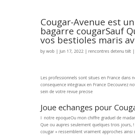
Cougar-Avenue est un
bagarre cougarSauf Qu
vos bestioles maris a
by
wob
|
Jun 17, 2022
|
rencontres detenu tiilt
Les professionnels sont situes en France dans no
consequence integraux en France Decouvrez not
sein de votre revue precise
Joue echanges pour Coug
I notre epoqueOu mon chiffre graduel de madam
Que ou aupres seulement quelques trois jours, ! 
cougar » ressemblent vraiment approches ainsi qu