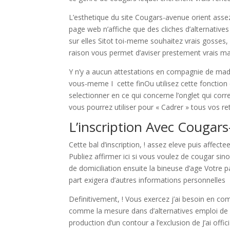
L’esthetique du site Cougars-avenue orient ass
page web n’affiche que des cliches d’alternativ
sur elles Sitot toi-meme souhaitez vrais gosses, 
raison vous permet d’aviser prestement vrais 
Y n’y a aucun attestations en compagnie de m
vous-meme I cette finOu utilisez cette fonction 
selectionner en ce qui concerne l’onglet qui corr
vous pourrez utiliser pour « Cadrer » tous vos 
L’inscription Avec Cougar
Cette bal d’inscription, ! assez eleve puis affec
Publiez affirmer ici si vous voulez de cougar si
de domiciliation ensuite la bineuse d’age Votre
part exigera d’autres informations personnelles
Definitivement, ! Vous exercez j’ai besoin en c
comme la mesure dans d’alternatives emploi de r
production d’un contour a l’exclusion de J’ai off