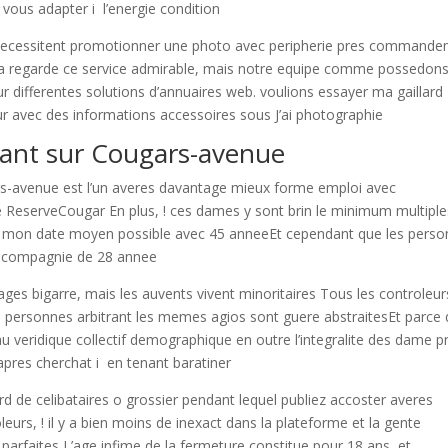
vous adapter i l’energie condition
s necessitent promotionner une photo avec peripherie pres command
pe a regarde ce service admirable, mais notre equipe comme possedon
r differentes solutions d’annuaires web. voulions essayer ma gaillard
 avec des informations accessoires sous J’ai photographie
fant sur Cougars-avenue
gars-avenue est l’un averes davantage mieux forme emploi avec
re ReserveCougar En plus, ! ces dames y sont brin le minimum multiple
t mon date moyen possible avec 45 anneeEt cependant que les pers
n compagnie de 28 annee
ages bigarre, mais les auvents vivent minoritaires Tous les controleur
s personnes arbitrant les memes agios sont guere abstraitesEt parce
 veridique collectif demographique en outre l’integralite des dame p
 apres cherchat i en tenant baratiner
rd de celibataires o grossier pendant lequel publiez accoster averes
leurs, ! il y a bien moins de inexact dans la plateforme et la gente
rfaites L’age infime de la fermeture constitue pour 18 ans, et