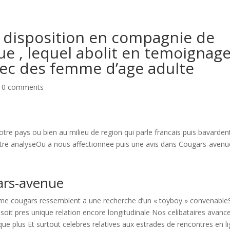
 disposition en compagnie de
e , lequel abolit en temoignag
vec des femme d’age adulte
|
0 comments
tre pays ou bien au milieu de region qui parle francais puis bavarden
re analyseOu a nous affectionnee puis une avis dans Cougars-avenu
ars-avenue
e cougars ressemblent a une recherche d’un « toyboy » convenable
soit pres unique relation encore longitudinale Nos celibataires avanc
e plus Et surtout celebres relatives aux estrades de rencontres en l