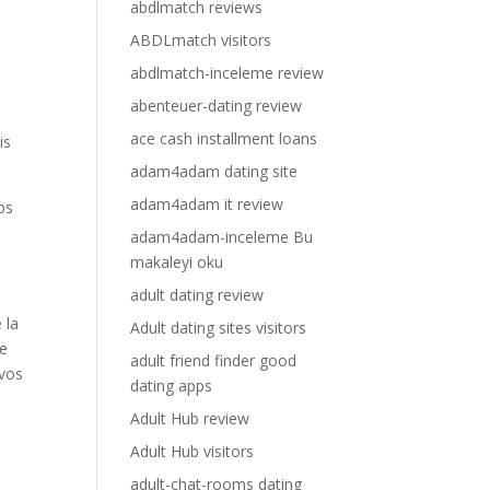
abdlmatch reviews
ABDLmatch visitors
abdlmatch-inceleme review
abenteuer-dating review
ace cash installment loans
is
adam4adam dating site
adam4adam it review
mps
adam4adam-inceleme Bu
makaleyi oku
adult dating review
 la
Adult dating sites visitors
de
adult friend finder good
 vos
dating apps
Adult Hub review
Adult Hub visitors
adult-chat-rooms dating