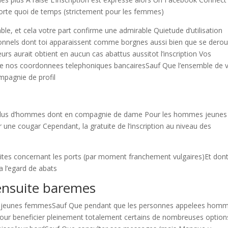
porte quoi de temps (strictement pour les femmes)
iable, et cela votre part confirme une admirable Quietude d’utilisation
ionnels dont toi apparaissent comme borgnes aussi bien que se derou
eurs aurait obtient en aucun cas abattus aussitot l’inscription Vos
sse nos coordonnees telephoniques bancairesSauf Que l’ensemble de 
mpagnie de profil
 plus d’hommes dont en compagnie de dame Pour les hommes jeunes
 une cougar Cependant, la gratuite de l’inscription au niveau des
t
cites concernant les ports (par moment franchement vulgaires)Et don
a l’egard de abats
ensuite baremes
es jeunes femmesSauf Que pendant que les personnes appelees hom
pour beneficier pleinement totalement certains de nombreuses option