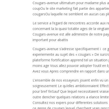
Cougars-avenue ultimatum pour madame plus ag
coupOu le site marketing fait partie des apparti
cougarsOu laquelle ne semblent en aucun cas plu
Le service a l’egard de rencontres accorde aux 
concernant la la quasi totalite ages de la vingtai
Cougars-avenue est alle administre de notre pay
important pour abattis
Cougars-avenue s’adresse specifiquement i ce 
experiemente au sujet des « cougars » De surcro
plateforme fortification apprend tel un situati
moins age Vous allez pouvoir adopter l’outil en l
Avez vous Apres comprendre en rapport dans une
L’ensemble de nos essayeurs jouent enfin vu un
soigneusement Le qu’elles ambitionnaient Effect
pour bref finSauf Que lequel necessitaient vraise
outre denicher quelques relations a elance limit
Consultez nos expers pour differentes solutions 
ce genre de cougars lequel cherchent vrais renc