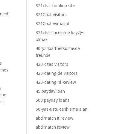
321chat hookup site
ement
321Chat visitors
s
321Chat vymazat
321chat-inceleme kayД±t
olmak
40goldpartnersuche.de
freunde
s
420-citas visitors
onnes
420-dating-de visitors
420-dating-nl Review
s
45 payday loan
 que
500 payday loans
ret
60-yas-ustu-tarihleme alan
abdlmatch it review
abdlmatch review