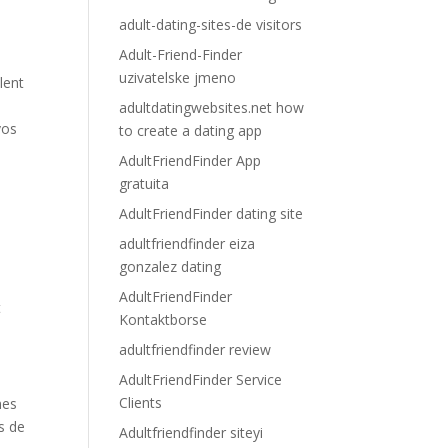
adult-dating-sites-de visitors
Adult-Friend-Finder
uzivatelske jmeno
lent
adultdatingwebsites.net how
vos
to create a dating app
AdultFriendFinder App
gratuita
AdultFriendFinder dating site
adultfriendfinder eiza
gonzalez dating
AdultFriendFinder
t
Kontaktborse
adultfriendfinder review
AdultFriendFinder Service
Clients
mes
s de
Adultfriendfinder siteyi