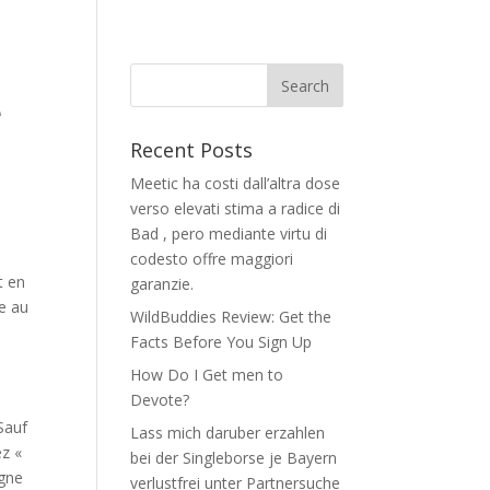
e
Recent Posts
Meetic ha costi dall’altra dose
verso elevati stima a radice di
Bad , pero mediante virtu di
codesto offre maggiori
t en
garanzie.
e au
WildBuddies Review: Get the
Facts Before You Sign Up
How Do I Get men to
Devote?
Sauf
Lass mich daruber erzahlen
ez «
bei der Singleborse je Bayern
igne
verlustfrei unter Partnersuche