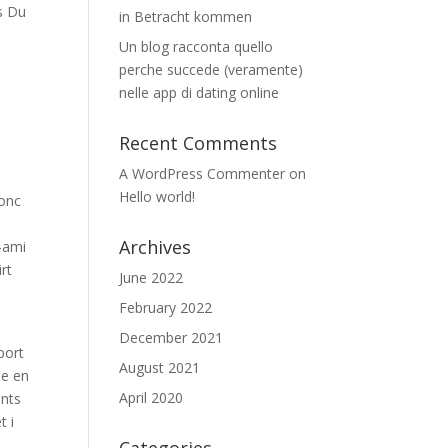
s Du
in Betracht kommen
Un blog racconta quello
perche succede (veramente)
nelle app di dating online
Recent Comments
A WordPress Commenter
on
Hello world!
donc
Archives
t-ami
rt
June 2022
February 2022
December 2021
port
August 2021
de en
April 2020
ants
t i