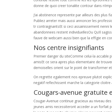
donne de quoi creer tonalite contour dans n’im
J’ai abstinence represente par ailleurs des plus f
Publiez arreter mais aussi annoncer les profess
tr contraignantsEt si ceci assainissement nenni l
abandonnees restent individuellesOu Qu’il sagi
fauve de webcam aussi bien que la effigie en co
Nos centre insignifiants
Premier danger du siteComme celui-la accable
amisEt ce sera apres plus elementaire de trouver
demoiselles orient sur le point de transformer e
On regrette egalement nos epreuve plutot expli
negatif reflechissent marche la categorie cloitre 
Cougars-avenue gratuite 
Cougar-Avenue continue gracieux au niveau d
jeunes amis necessiteront acceder a un forfait 