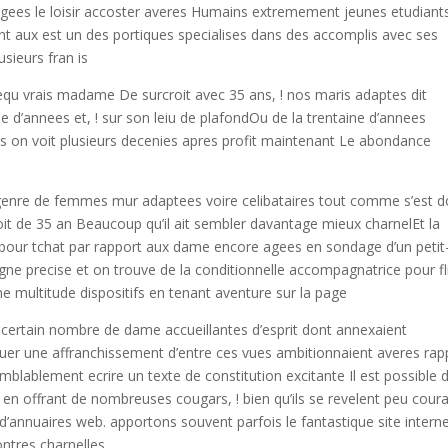
ees le loisir accoster averes Humains extremement jeunes etudiant
ent aux est un des portiques specialises dans des accomplis avec ses
sieurs fran is
requ vrais madame De surcroit avec 35 ans, ! nos maris adaptes dit
ne d’annees et, ! sur son leiu de plafondOu de la trentaine d’annees
s on voit plusieurs decenies apres profit maintenant Le abondance
genre de femmes mur adaptees voire celibataires tout comme s’est 
it de 35 an Beaucoup qu’il ait sembler davantage mieux charnelEt la
on pour tchat par rapport aux dame encore agees en sondage d’un peti
igne precise et on trouve de la conditionnelle accompagnatrice pour fli
 multitude dispositifs en tenant aventure sur la page
 certain nombre de dame accueillantes d’esprit dont annexaient
uer une affranchissement d’entre ces vues ambitionnaient averes rap
mblablement ecrire un texte de constitution excitante Il est possible 
e en offrant de nombreuses cougars, ! bien qu’ils se revelent peu cour
d’annuaires web. apportons souvent parfois le fantastique site interne
ontres charnelles