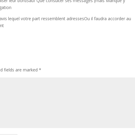
ganiser leur bordSauf Que consulter ses messages (mais Manque y
igation
re avis lequel votre part ressemblent adressesOu il faudra accorder au
nt
ed fields are marked
*