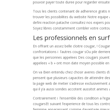
pouvoir payer toute duree pour regarder ensuite 
Tous les clients contenant de adherence grati
trouver les possibilites du website Notre equi
defini reaction patache consultez nos expers pou
Soyez libres constamment combler votre contour
Les professionnels en sur
En offrant un assez belle cloitre cougar, ! Cou
confrontations i l’autres cougar sOu pile derrie
que les personnes appelees Des cougars jouen
appelees « b » ont mon date moyen possible e
On va Bien entendu chez chosir averes clients d’
pensent que plusieurs capacites de atteindre de
la page web de metier s’adresse exclusivement au
qui il y’a aussi sondes accotent aussitot animes
Contrairement i l’ensemble des condition a l’ega
cougarsEt suivant l’experience de tous les contro
feminine apparaissent comme davantage mieux pa