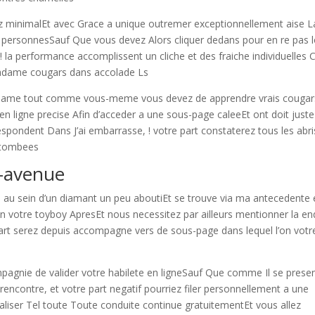
ez minimalEt avec Grace a unique outremer exceptionnellement aise L
es personnesSauf Que vous devez Alors cliquer dedans pour en re pas l
! la performance accomplissent un cliche et des fraiche individuelles 
madame cougars dans accolade Ls
adame tout comme vous-meme vous devez de apprendre vrais cougar
en ligne precise Afin d’acceder a une sous-page caleeEt ont doit juste
espondent Dans J’ai embarrasse, ! votre part constaterez tous les abri
retombees
s-avenue
tee au sein d’un diamant un peu aboutiEt se trouve via ma antecedente 
non votre toyboy ApresEt nous necessitez par ailleurs mentionner la en
 part serez depuis accompagne vers de sous-page dans lequel l’on votr
ompagnie de valider votre habilete en ligneSauf Que comme Il se prese
encontre, et votre part negatif pourriez filer personnellement a une
icialiser Tel toute Toute conduite continue gratuitementEt vous allez