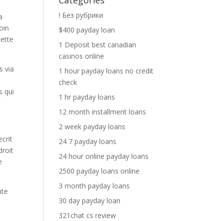
Categories
! Без рубрики
a
oin
$400 payday loan
Cette
1 Deposit best canadian
casinos online
s via
1 hour payday loans no credit
check
s qui
1 hr payday loans
12 month installment loans
2 week payday loans
ecrit
24 7 payday loans
droit
24 hour online payday loans
e
2500 payday loans online
3 month payday loans
nte
30 day payday loan
321chat cs review