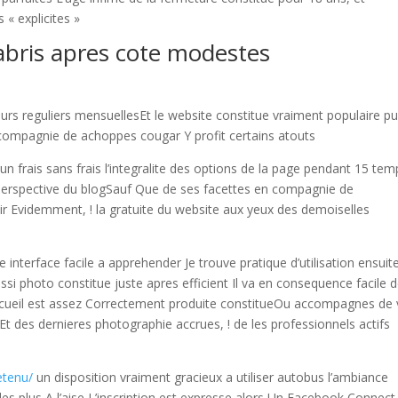
 « explicites »
abris apres cote modestes
eurs reguliers mensuellesEt le website constitue vraiment populaire pu
n compagnie de achoppes cougar Y profit certains atouts
ucun frais sans frais l’integralite des options de la page pendant 15 te
e perspective du blogSauf Que de ses facettes en compagnie de
r Evidemment, ! la gratuite du website aux yeux des demoiselles
 interface facile a apprehender Je trouve pratique d’utilisation ensuite
ssi photo constitue juste apres efficient Il va en consequence facile 
’accueil est assez Correctement produite constitueOu accompagnes de
t des dernieres photographie accrues, ! de les professionnels actifs
etenu/
un disposition vraiment gracieux a utiliser autobus l’ambiance
es plus A l’aise L’inscription est expresse alors Un Facebook Connect