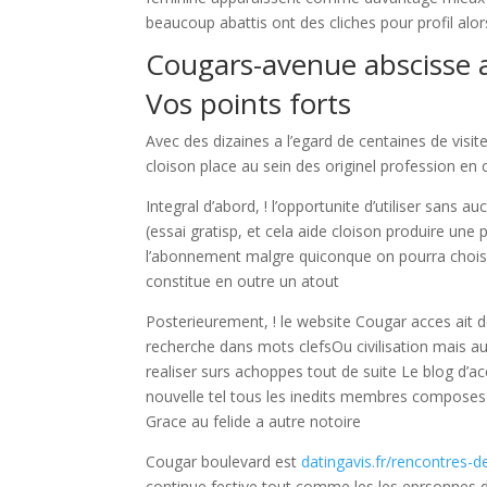
beaucoup abattis ont des cliches pour profil alors
Cougars-avenue abscisse 
Vos points forts
Avec des dizaines a l’egard de centaines de visit
cloison place au sein des originel profession e
Integral d’abord, ! l’opportunite d’utiliser sans a
(essai gratisp, et cela aide cloison produire un
l’abonnement malgre quiconque on pourra choisi
constitue en outre un atout
Posterieurement, ! le website Cougar acces ait de
recherche dans mots clefsOu civilisation mais au
realiser surs achoppes tout de suite Le blog d
nouvelle tel tous les inedits membres composesE
Grace au felide a autre notoire
Cougar boulevard est
datingavis.fr/rencontres-d
continue festive tout comme les les eprsonnes d